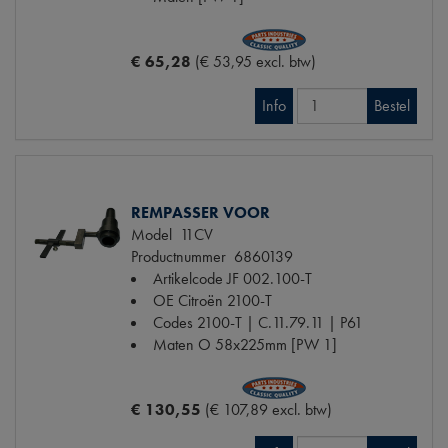
€ 65,28
(€ 53,95 excl. btw)
Info
Bestel
REMPASSER VOOR
Model
11CV
Productnummer
6860139
Artikelcode JF
002.100-T
OE Citroën
2100-T
Codes
2100-T | C.11.79.11 | P61
Maten
O 58x225mm [PW 1]
€ 130,55
(€ 107,89 excl. btw)