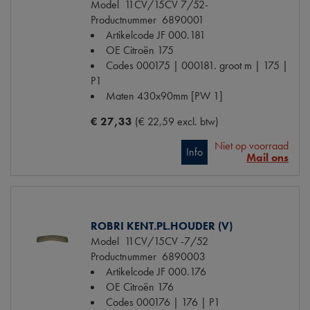
Model
11CV/15CV 7/52-
Productnummer
6890001
Artikelcode JF
000.181
OE Citroën
175
Codes
000175 | 000181. groot m | 175 |
P1
Maten
430x90mm [PW 1]
€ 27,33
(€ 22,59 excl. btw)
Niet op voorraad
Info
Mail ons
ROBRI KENT.PL.HOUDER (V)
Model
11CV/15CV -7/52
Productnummer
6890003
Artikelcode JF
000.176
OE Citroën
176
Codes
000176 | 176 | P1