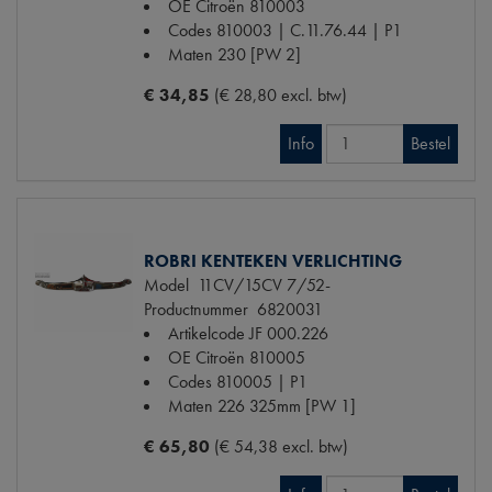
OE Citroën
810003
Codes
810003 | C.11.76.44 | P1
Maten
230 [PW 2]
€ 34,85
(€ 28,80 excl. btw)
Info
Bestel
ROBRI KENTEKEN VERLICHTING
Model
11CV/15CV 7/52-
Productnummer
6820031
Artikelcode JF
000.226
OE Citroën
810005
Codes
810005 | P1
Maten
226 325mm [PW 1]
€ 65,80
(€ 54,38 excl. btw)