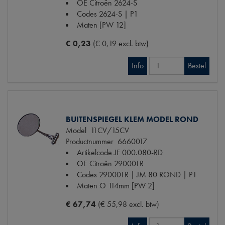
OE Citroën
2624-S
Codes
2624-S | P1
Maten
[PW 12]
€ 0,23
(€ 0,19 excl. btw)
Info
Bestel
BUITENSPIEGEL KLEM MODEL ROND
Model
11CV/15CV
Productnummer
6660017
Artikelcode JF
000.080-RD
OE Citroën
290001R
Codes
290001R | JM 80 ROND | P1
Maten
O 114mm [PW 2]
€ 67,74
(€ 55,98 excl. btw)