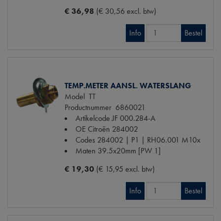
€ 36,98
(€ 30,56 excl. btw)
Info
Bestel
TEMP.METER AANSL. WATERSLANG
Model
TT
Productnummer
6860021
Artikelcode JF
000.284-A
OE Citroën
284002
Codes
284002 | P1 | RH06.001 M10x
Maten
39.5x20mm [PW 1]
€ 19,30
(€ 15,95 excl. btw)
Info
Bestel