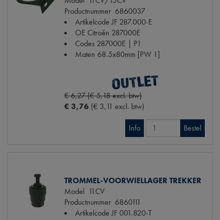
Model
11CV/15CV
Productnummer
6860037
Artikelcode JF
287.000-E
OE Citroën
287000E
Codes
287000E | P1
Maten
68.5x80mm [PW 1]
€ 6,27 (€ 5,18 excl. btw)
€ 3,76
(€ 3,11 excl. btw)
Info
Bestel
TROMMEL-VOORWIELLAGER TREKKER
Model
11CV
Productnummer
6860111
Artikelcode JF
001.820-T