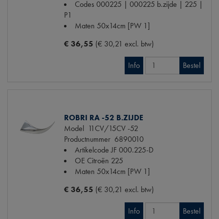
Codes
000225 | 000225 b.zijde | 225 |
P1
Maten
50x14cm [PW 1]
€ 36,55
(€ 30,21 excl. btw)
Info
Bestel
ROBRI RA -52 B.ZIJDE
Model
11CV/15CV -52
Productnummer
6890010
Artikelcode JF
000.225-D
OE Citroën
225
Maten
50x14cm [PW 1]
€ 36,55
(€ 30,21 excl. btw)
Info
Bestel