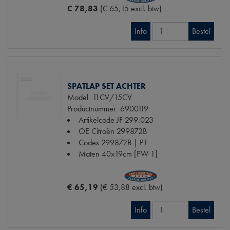
€ 78,83
(€ 65,15 excl. btw)
Info
Bestel
SPATLAP SET ACHTER
Model
11CV/15CV
Productnummer
6900119
Artikelcode JF
299.023
OE Citroën
299872B
Codes
299872B | P1
Maten
40x19cm [PW 1]
€ 65,19
(€ 53,88 excl. btw)
Info
Bestel