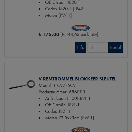
OE Citroën
1820-T
Codes
1820-T | P42
Maten
[PW 1]
€ 175,00
(€ 144,63 excl. btw)
Info
Bestel
V REMTROMMEL BLOKKEER SLEUTEL
Model
11CV/15CV
Productnummer
6860113
Artikelcode JF
001.821-T
OE Citroën
1821-T
Codes
1821-T
Maten
72.5x23cm [PW 1]