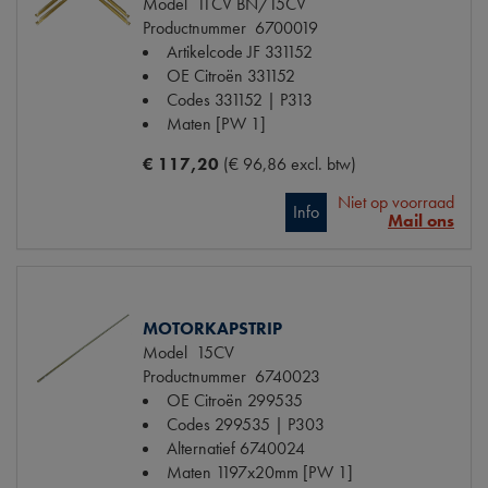
Model
11CV BN/15CV
Productnummer
6700019
Artikelcode JF
331152
OE Citroën
331152
Codes
331152 | P313
Maten
[PW 1]
€ 117,20
(€ 96,86 excl. btw)
Niet op voorraad
Info
Mail ons
MOTORKAPSTRIP
Model
15CV
Productnummer
6740023
OE Citroën
299535
Codes
299535 | P303
Alternatief
6740024
Maten
1197x20mm [PW 1]