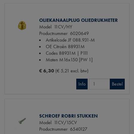
OLIEKANAALPLUG OLIEDRUKMETER
Model
11CV/HY
Productnummer
6020649
Artikelcode JF
088.931-M
OE Citroën
88931M
Codes
88931M | P111
Maten
M16x150 [PW 1]
€ 6,30
(€ 5,21 excl. btw)
Info
Bestel
SCHROEF ROBRI STUKKEN
Model
11CV/15CV
Productnummer
6540127