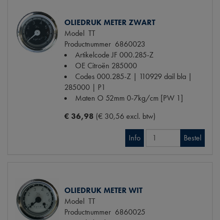
OLIEDRUK METER ZWART
Model
TT
Productnummer
6860023
Artikelcode JF
000.285-Z
OE Citroën
285000
Codes
000.285-Z | 110929 dail bla |
285000 | P1
Maten
O 52mm 0-7kg/cm [PW 1]
€ 36,98
(€ 30,56 excl. btw)
Info
Bestel
OLIEDRUK METER WIT
Model
TT
Productnummer
6860025