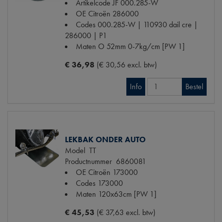
Artikelcode JF
000.285-W
OE Citroën
286000
Codes
000.285-W | 110930 dail cre |
286000 | P1
Maten
O 52mm 0-7kg/cm [PW 1]
€ 36,98
(€ 30,56 excl. btw)
Info
Bestel
LEKBAK ONDER AUTO
Model
TT
Productnummer
6860081
OE Citroën
173000
Codes
173000
Maten
120x63cm [PW 1]
€ 45,53
(€ 37,63 excl. btw)