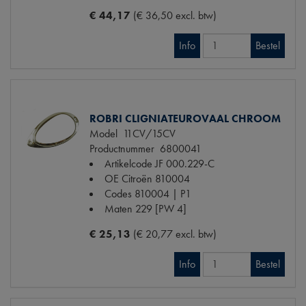
€ 44,17
(€ 36,50 excl. btw)
Info
Bestel
ROBRI CLIGNIATEUROVAAL CHROOM
Model
11CV/15CV
Productnummer
6800041
Artikelcode JF
000.229-C
OE Citroën
810004
Codes
810004 | P1
Maten
229 [PW 4]
€ 25,13
(€ 20,77 excl. btw)
Info
Bestel