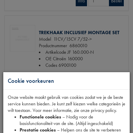
Info
Bestel
TREKHAAK INCLUSIEF MONTAGE SET
Model
11CV/15CV 7/52->
Productnummer
6860010
Artikelcode JF
160.000-N
OE Citroën
160000
Codes
6900100
€ 609,99
(€ 504,12 excl. btw)
Cookie voorkeuren
Info
Bestel
Onze website maakt gebruik van cookies zodat we je de beste
service kunnen bieden. Je kunt zelf kiezen welke categorieën je
wilt toestaan. Voor meer informatie, zie onze privacy policy.
Functionele cookies
– Nodig voor de
TEMPERATUUR METER CREME
basisfunctionaliteit van de site. (Altijd ingeschakeld)
Model
TT
Prestatie cookies
– Helpen ons de site te verbeteren