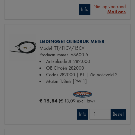
Niet op voorraad
Info
Mail ons
LEIDINGSET OLIEDRUK METER
Model
TT/11CV/15CV
Productnummer
6860015
Artikelcode JF
282.000
OE Citroën
282000
Codes
282000 | P1 | Zie notieveld 2
Maten
1.8mtr [PW 1]
€ 15,84
(€ 13,09 excl. btw)
Info
Bestel