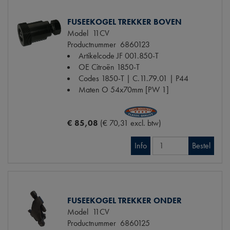
FUSEEKOGEL TREKKER BOVEN
Model
11CV
Productnummer
6860123
Artikelcode JF
001.850-T
OE Citroën
1850-T
Codes
1850-T | C.11.79.01 | P44
Maten
O 54x70mm [PW 1]
€ 85,08
(€ 70,31 excl. btw)
Info
Bestel
FUSEEKOGEL TREKKER ONDER
Model
11CV
Productnummer
6860125