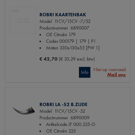
ROBRI KAARTENBAK
Model
11CV/15CV -7/52
Productnummer
6890007
OE Citroën
179
Codes
000179 | 179 | P1
Maten
330x130x55 [PW 1]
€ 42,70
(€ 35,29 excl. btw)
Niet op voorraad
Info
Mail ons
ROBRI LA -52 B.ZIJDE
Model
11CV/15CV -52
Productnummer
6890009
Artikelcode JF
000.225-G
OE Citroën
225