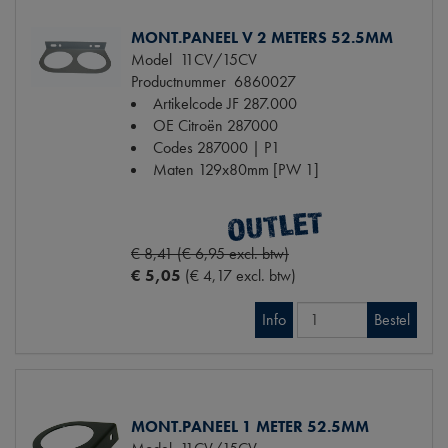
MONT.PANEEL V 2 METERS 52.5MM
Model
11CV/15CV
Productnummer
6860027
Artikelcode JF
287.000
OE Citroën
287000
Codes
287000 | P1
Maten
129x80mm [PW 1]
€ 8,41 (€ 6,95 excl. btw)
€ 5,05
(€ 4,17 excl. btw)
Info
Bestel
MONT.PANEEL 1 METER 52.5MM