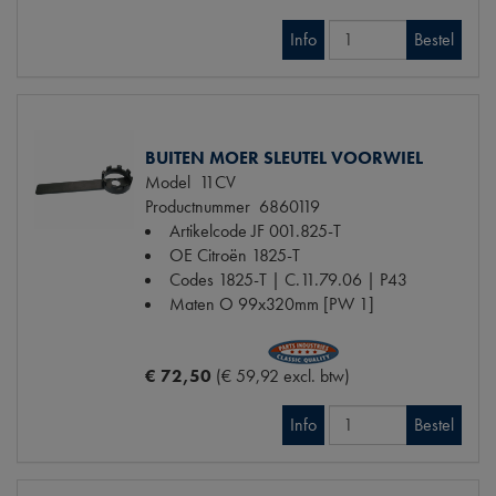
Info
Bestel
BUITEN MOER SLEUTEL VOORWIEL
Model
11CV
Productnummer
6860119
Artikelcode JF
001.825-T
OE Citroën
1825-T
Codes
1825-T | C.11.79.06 | P43
Maten
O 99x320mm [PW 1]
€ 72,50
(€ 59,92 excl. btw)
Info
Bestel