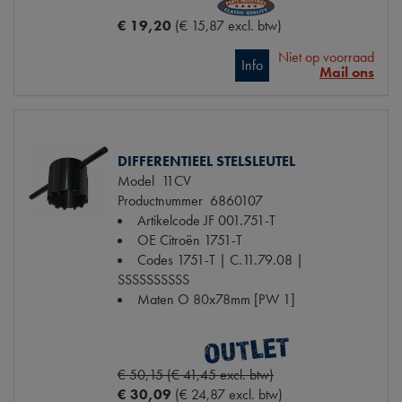
€ 19,20
(€ 15,87 excl. btw)
Niet op voorraad
Info
Mail ons
DIFFERENTIEEL STELSLEUTEL
Model
11CV
Productnummer
6860107
Artikelcode JF
001.751-T
OE Citroën
1751-T
Codes
1751-T | C.11.79.08 |
SSSSSSSSSS
Maten
O 80x78mm [PW 1]
€ 50,15 (€ 41,45 excl. btw)
€ 30,09
(€ 24,87 excl. btw)