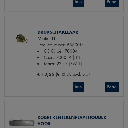
Info
Bestel
DRUKSCHAKELAAR
Model
TT
Productnummer
6880017
OE Citroën
700044
Codes
700044 | P1
Maten
22mm [PW 1]
€ 18,25
(€ 15,08 excl. btw)
Info
Bestel
ROBRI KENTEKENPLAATHOUDER
VOOR