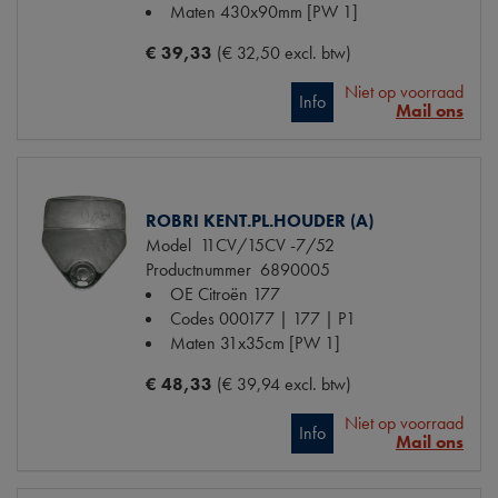
Maten
430x90mm [PW 1]
€ 39,33
(€ 32,50 excl. btw)
Niet op voorraad
Info
Mail ons
ROBRI KENT.PL.HOUDER (A)
Model
11CV/15CV -7/52
Productnummer
6890005
OE Citroën
177
Codes
000177 | 177 | P1
Maten
31x35cm [PW 1]
€ 48,33
(€ 39,94 excl. btw)
Niet op voorraad
Info
Mail ons