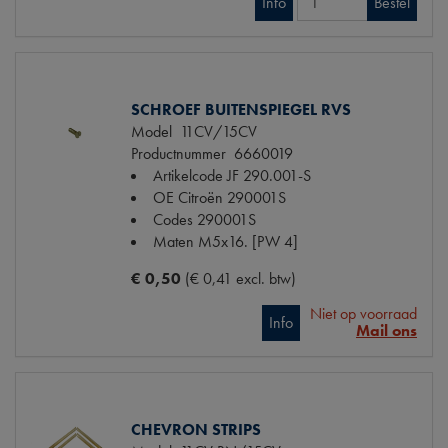
Info
Bestel
SCHROEF BUITENSPIEGEL RVS
Model
11CV/15CV
Productnummer
6660019
Artikelcode JF
290.001-S
OE Citroën
290001S
Codes
290001S
Maten
M5x16. [PW 4]
€ 0,50
(€ 0,41 excl. btw)
Niet op voorraad
Info
Mail ons
CHEVRON STRIPS