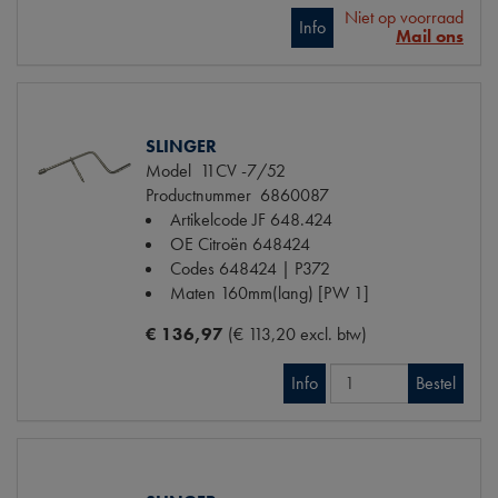
Niet op voorraad
Info
Mail ons
SLINGER
Model
11CV -7/52
Productnummer
6860087
Artikelcode JF
648.424
OE Citroën
648424
Codes
648424 | P372
Maten
160mm(lang) [PW 1]
€ 136,97
(€ 113,20 excl. btw)
Info
Bestel