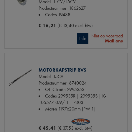
Model
11CV/15CV
Productnummer
1862627
Codes
19438
€ 16,21
(€ 13,40 excl. btw)
Niet op voorraad
Info
Mail ons
MOTORKAPSTRIP RVS
Model
15CV
Productnummer
6740024
OE Citroën
299535S
Codes
299535R | 299535S | K-
105577-0.9/11 | P303
Maten
1197x20mm [PW 1]
€ 45,41
(€ 37,53 excl. btw)