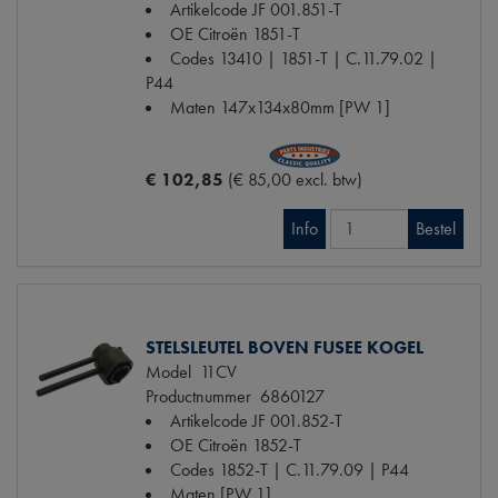
Artikelcode JF
001.851-T
OE Citroën
1851-T
Codes
13410 | 1851-T | C.11.79.02 |
P44
Maten
147x134x80mm [PW 1]
€ 102,85
(€ 85,00 excl. btw)
Info
Bestel
STELSLEUTEL BOVEN FUSEE KOGEL
Model
11CV
Productnummer
6860127
Artikelcode JF
001.852-T
OE Citroën
1852-T
Codes
1852-T | C.11.79.09 | P44
Maten
[PW 1]