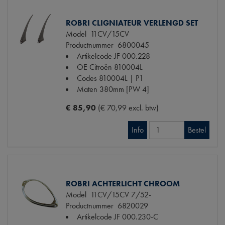
ROBRI CLIGNIATEUR VERLENGD SET
Model
11CV/15CV
Productnummer
6800045
Artikelcode JF
000.228
OE Citroën
810004L
Codes
810004L | P1
Maten
380mm [PW 4]
€ 85,90
(€ 70,99 excl. btw)
Info
Bestel
ROBRI ACHTERLICHT CHROOM
Model
11CV/15CV 7/52-
Productnummer
6820029
Artikelcode JF
000.230-C