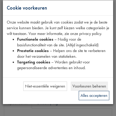
OUTLET
Cookie voorkeuren
Productnummer
6860027
Onze website maakt gebruik van cookies zodat we je de beste
EAN code
service kunnen bieden. Je kunt zelf kiezen welke categorieën je
5412096007262
wilt toestaan. Voor meer informatie, zie onze privacy policy.
Functionele cookies
– Nodig voor de
Normale prijs
basisfunctionaliteit van de site. (Altijd ingeschakeld)
€
8
,
41
(
€
6
,
95
excl. btw
)
Prestatie cookies
– Helpen ons de site te verbeteren
Uw prijs
door het verzamelen van statistieken.
€
5
,
05
Targeting cookies
– Worden gebruikt voor
(
€
4
,
17
excl. btw
)
gepersonaliseerde advertenties en inhoud.
Bestel
Niet-essentiële weigeren
Voorkeuren beheren
Alles accepteren
Specificaties
Omschrijving