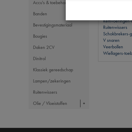
Ontsteking-bob
Accu's & toebehoren
Pakkingsets-pa
Banden
Remblokken
Remvoeringen-r
Bevestigingsmateriaal
Ruitenwissers
Schokbrekers-g
Bougies
V snaren
Veerbollen
Daken 2CV
Wiellagers-toe
Dinitrol
Klassiek gereedschap
Lampen/zekeringen
Ruitenwissers
Olie / Vloeistoffen