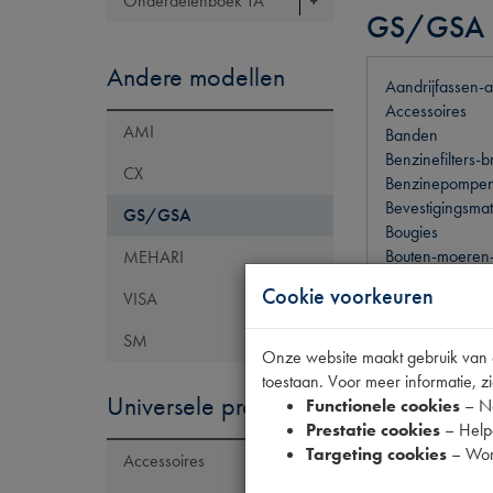
Onderdelenboek TA
GS/GSA
Andere modellen
Aandrijfassen-
Accessoires
AMI
Banden
Benzinefilters-br
CX
Benzinepompen
Bevestigingsmat
GS/GSA
Bougies
Bouten-moeren-r
MEHARI
Clignoteurs
Cookie voorkeuren
VISA
Dynamo's-borste
Frictiedelen
SM
Handrem-frictie
Onze website maakt gebruik van co
Keerringen
toestaan. Voor meer informatie, zi
Universele producten
Klassiek geree
Functionele cookies
– No
Lampen-zekerin
Prestatie cookies
– Helpe
Motoren-toebeh
Targeting cookies
– Wor
Accessoires
Oliefilters