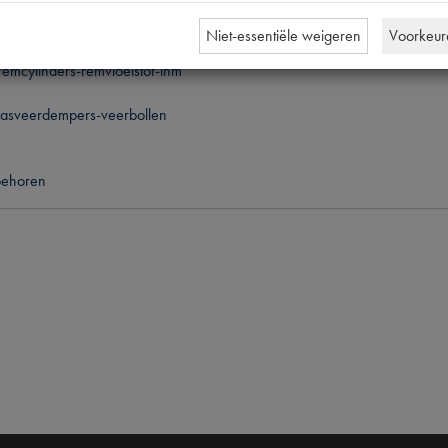
ine-bougiekabels
kkingen
Niet-essentiële weigeren
Voorkeur
emcylinders-remvloeistof-lhm
asveerdempers-veerbollen
behoren