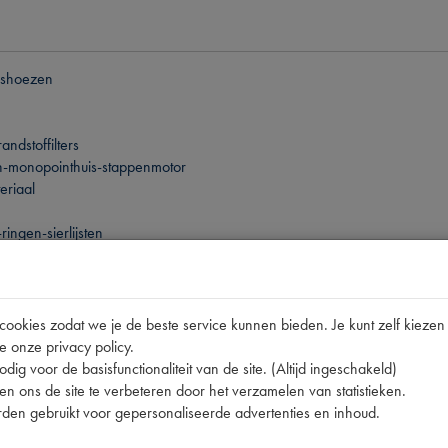
ashoezen
andstoffilters
-monopointhuis-stappenmotor
eriaal
ingen-sierlijsten
lsets-regelaars
- en gaskabels
okies zodat we je de beste service kunnen bieden. Je kunt zelf kiezen 
e onze privacy policy.
dschap
dig voor de basisfunctionaliteit van de site. (Altijd ingeschakeld)
gen-schakelaars
n ons de site te verbeteren door het verzamelen van statistieken.
oren-distributiesnaren
den gebruikt voor gepersonaliseerde advertenties en inhoud.