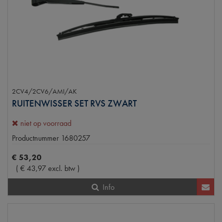
2CV4/2CV6/AMI/AK
RUITENWISSER SET RVS ZWART
niet op voorraad
Productnummer
1680257
€
53
,
20
(
€
43
,
97
excl. btw
)
Info