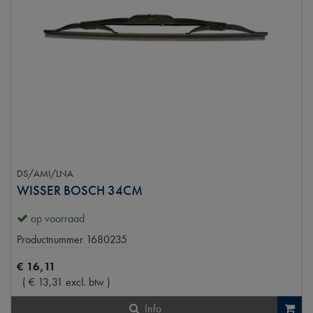
DS/AMI/LNA
WISSER BOSCH 34CM
op voorraad
Productnummer
1680235
€
16
,
11
(
€
13
,
31
excl. btw
)
Info