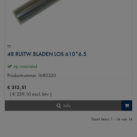
TT
48 RUITW.BLADEN LOS 610*6.5
op voorraad
Productnummer
1680320
€
313
,
51
(
€
259
,
10
excl. btw
)
Info
Toont items
1 - 14
van
14