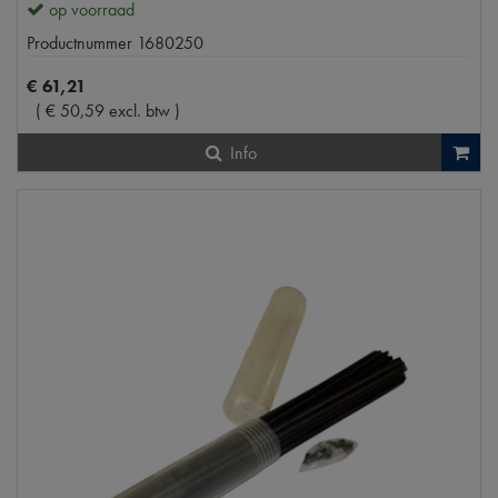
op voorraad
Productnummer
1680250
€
61
,
21
(
€
50
,
59
excl. btw
)
Info