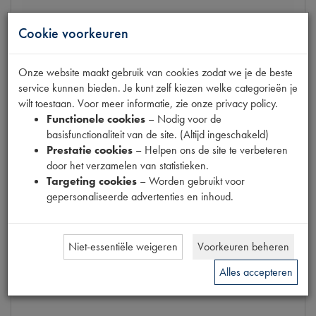
BX/C15/VI
Cookie voorkeuren
WISSERVALEO V 48
Onze website maakt gebruik van cookies zodat we je de beste
op voorraad
service kunnen bieden. Je kunt zelf kiezen welke categorieën je
Productnummer
1680048
wilt toestaan. Voor meer informatie, zie onze privacy policy.
Functionele cookies
– Nodig voor de
€
14
,
23
basisfunctionaliteit van de site. (Altijd ingeschakeld)
(
€
11
,
76
excl. btw
)
Prestatie cookies
– Helpen ons de site te verbeteren
Info
door het verzamelen van statistieken.
Targeting cookies
– Worden gebruikt voor
gepersonaliseerde advertenties en inhoud.
Niet-essentiële weigeren
Voorkeuren beheren
Alles accepteren