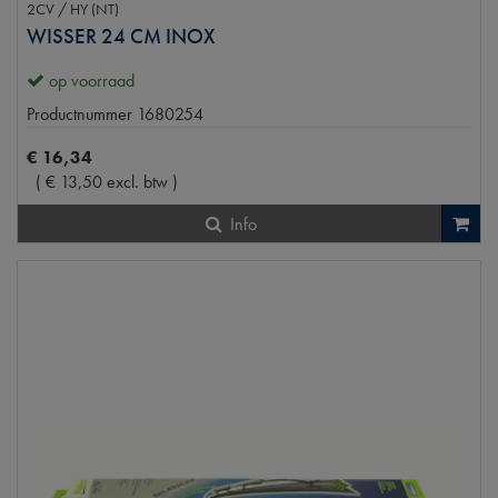
2CV / HY (NT)
WISSER 24 CM INOX
op voorraad
Productnummer
1680254
€
16
,
34
(
€
13
,
50
excl. btw
)
Info