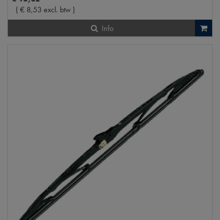
(
€
8
,
53
excl. btw
)
Info