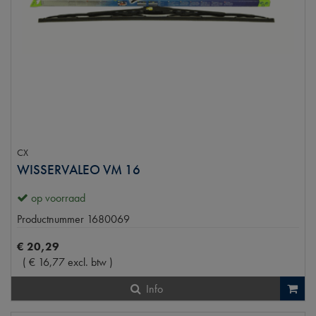
CX
WISSERVALEO VM 16
op voorraad
Productnummer
1680069
€
20
,
29
(
€
16
,
77
excl. btw
)
Info