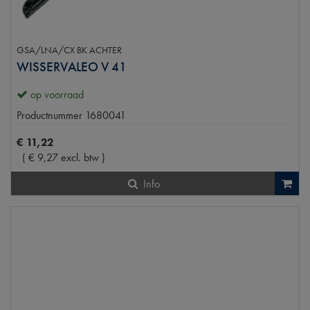
GSA/LNA/CX BK ACHTER
WISSERVALEO V 41
op voorraad
Productnummer
1680041
€
11
,
22
(
€
9
,
27
excl. btw
)
Info