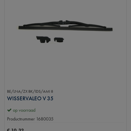
BE/LNA/ZX BK/IDS/AMI 8
WISSERVALEO V 35
op voorraad
Productnummer
1680035
€
10
,
32