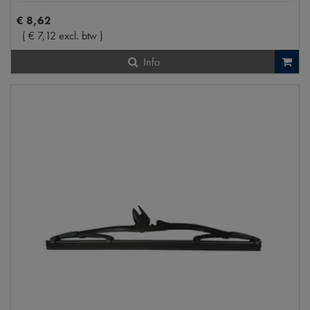
€
8
,
62
(
€
7
,
12
excl. btw
)
Info