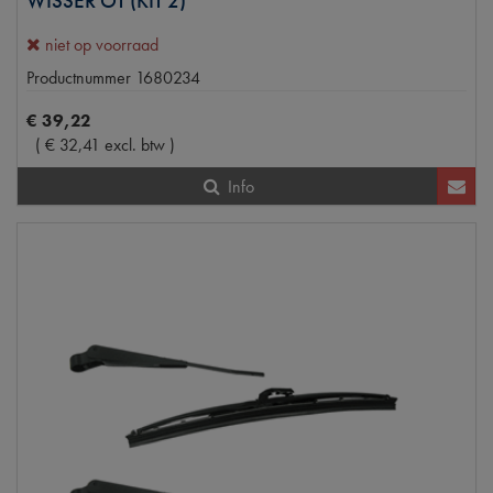
WISSER OT (KIT 2)
niet op voorraad
Productnummer
1680234
€
39
,
22
(
€
32
,
41
excl. btw
)
Info