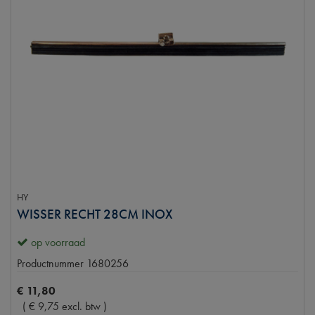
HY
WISSER RECHT 28CM INOX
op voorraad
Productnummer
1680256
€
11
,
80
(
€
9
,
75
excl. btw
)