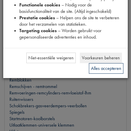
Handrem-frictie- en gaskabels
Functionele cookies
– Nodig voor de
Keerringen
basisfunctionaliteit van de site. (Altijd ingeschakeld)
Klassiek gereedschap
Prestatie cookies
– Helpen ons de site te verbeteren
Koplampen
door het verzamelen van statistieken.
Lampen-zekeringen-schakelaars
Targeting cookies
– Worden gebruikt voor
Luchtfilters
gepersonaliseerde advertenties en inhoud.
Motoren-toebehoren-distributiesnaren
Motorsteunen-baksteunen-traverserubbers
Oliefilters
Niet-essentiële weigeren
Voorkeuren beheren
Ontsteking-bobine-bougiekabels
Pakkingsets-pakkingen
Alles accepteren
Radiateuren-waterpompen-thermostaten
Remblokken
Remschijven - remtrommel
Remvoeringen-remcylinders-remvloeistof-lhm
Ruitenwissers
Schokbrekers-gasveerdempers-veerbollen
Spiegels
Startmotoren-koolborstels
Uitlaatklemmen-universele klemmen