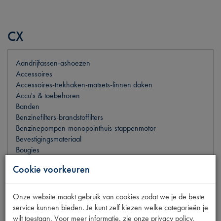
CX
Aandrijfassen-ashoezen
Accessoires
Accessoires-trekhaken-matsets-linnen daken
Accu's & toebehoren
Banden
Benzinefilters-brandstoffilters
Benzinepompen-monopointhuis-stappenmotor
Bevestigingsmateriaal
Bougies
Bouten-moeren-ringen-sierlijsten
Cookie voorkeuren
Clignoteurs
Deur-,kontakt- en raamsloten-slotpennen
Dynamo's-borstelsets-regelaars
Onze website maakt gebruik van cookies zodat we je de beste
Frictiedelen
service kunnen bieden. Je kunt zelf kiezen welke categorieën je
Fuseedelen
wilt toestaan. Voor meer informatie, zie onze privacy policy.