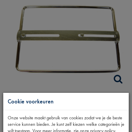
KENT.PL. HOUDER
Cookie voorkeuren
CHROOM 27X19
Onze website maakt gebruik van cookies zodat we je de beste
service kunnen bieden. Je kunt zelf kiezen welke categorieën je
wilt toestaan. Voor meer informatie, zie onze privacy policy.
Productnummer