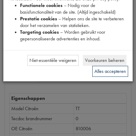
Functionele cookies
– Nodig voor de
6890021
basisfunctionaliteit van de site. (Altijd ingeschakeld)
Prestatie cookies
– Helpen ons de site te verbeteren
Prijs
door het verzamelen van statistieken.
€
33
,
75
(
€
27
,
89
excl. btw
)
Targeting cookies
– Worden gebruikt voor
gepersonaliseerde advertenties en inhoud.
Bestel
Niet-essentiële weigeren
Voorkeuren beheren
Alles accepteren
Specificaties
Omschrijving
Eigenschappen
Model Citroën
TT
Tecdoc brandnummer
0
OE Citroën
810006