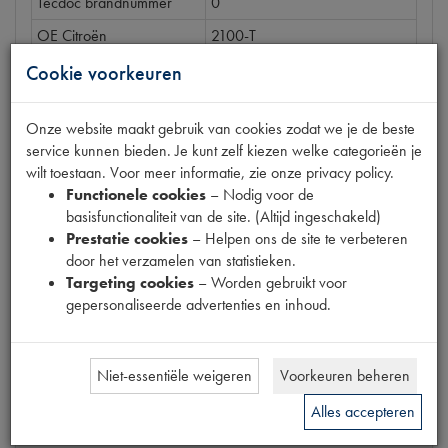
Tecdoc brandnummer
0
OE Citroën
2100-T
Codes
2100-T | C.11.79.11 | P61
Cookie voorkeuren
Maten
O 58x225mm [PW 1]
Onze website maakt gebruik van cookies zodat we je de beste
service kunnen bieden. Je kunt zelf kiezen welke categorieën je
wilt toestaan. Voor meer informatie, zie onze privacy policy.
Functionele cookies
– Nodig voor de
Gerelateerde producten
basisfunctionaliteit van de site. (Altijd ingeschakeld)
Prestatie cookies
– Helpen ons de site te verbeteren
door het verzamelen van statistieken.
Targeting cookies
– Worden gebruikt voor
BOUT WRC BEVESTIGING
gepersonaliseerde advertenties en inhoud.
€
0
,
34
(
€
0
,
28
excl. btw
)
Niet-essentiële weigeren
Voorkeuren beheren
Info
Bestel
Alles accepteren