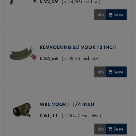
€
22
,
39
(
€
18
,
50
excl. btw
)
Info
Bestel
REMVOERING SET VOOR 12 INCH
€
34
,
56
(
€
28
,
56
excl. btw
)
Info
Bestel
WRC VOOR 1 1/4 INCH
€
61
,
11
(
€
50
,
50
excl. btw
)
Info
Bestel