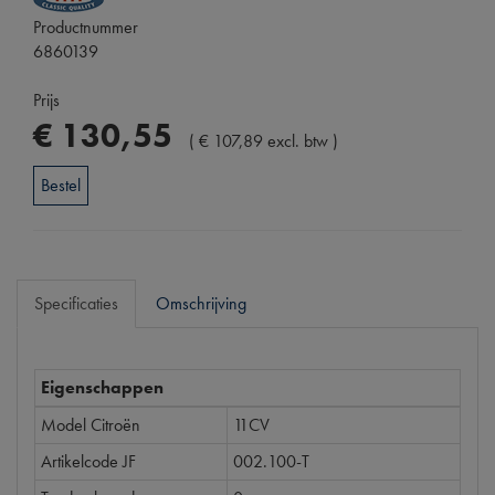
Productnummer
6860139
Prijs
€
130
,
55
(
€
107
,
89
excl. btw
)
Bestel
Specificaties
Omschrijving
Eigenschappen
Model Citroën
11CV
Artikelcode JF
002.100-T