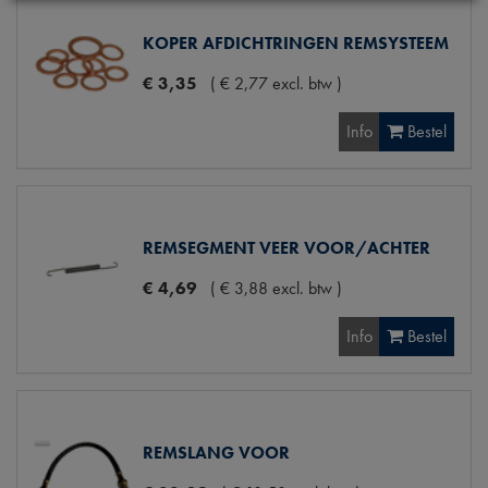
KOPER AFDICHTRINGEN REMSYSTEEM
€
3
,
35
(
€
2
,
77
excl. btw
)
Info
Bestel
REMSEGMENT VEER VOOR/ACHTER
€
4
,
69
(
€
3
,
88
excl. btw
)
Info
Bestel
REMSLANG VOOR