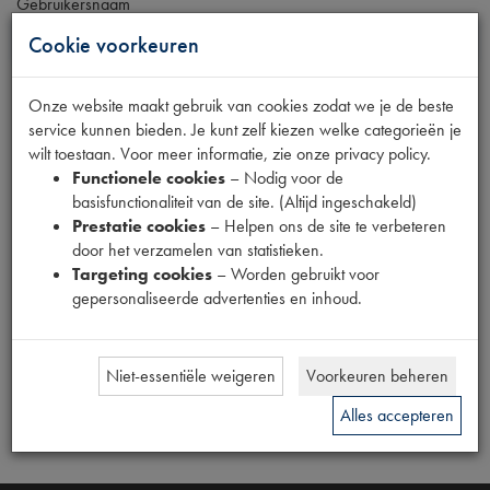
Gebruikersnaam
Cookie voorkeuren
Wachtwoord
Onze website maakt gebruik van cookies zodat we je de beste
service kunnen bieden. Je kunt zelf kiezen welke categorieën je
wilt toestaan. Voor meer informatie, zie onze privacy policy.
Inloggen
Wachtwoord vergeten?
Functionele cookies
– Nodig voor de
basisfunctionaliteit van de site. (Altijd ingeschakeld)
Registreren
Prestatie cookies
– Helpen ons de site te verbeteren
door het verzamelen van statistieken.
Targeting cookies
– Worden gebruikt voor
Nieuwsbrieven
gepersonaliseerde advertenties en inhoud.
E-mailadres
Niet-essentiële weigeren
Voorkeuren beheren
Alles accepteren
Voeg toe