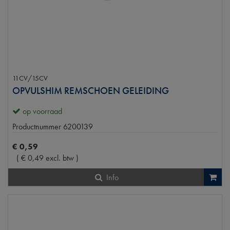
11CV/15CV
OPVULSHIM REMSCHOEN GELEIDING
op voorraad
Productnummer
6200139
€
0
,
59
(
€
0
,
49
excl. btw
)
Info