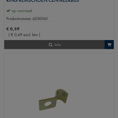
RING REMSCHOEN CENTREERBUS
op voorraad
Productnummer
6200061
€
0
,
59
(
€
0
,
49
excl. btw
)
Info