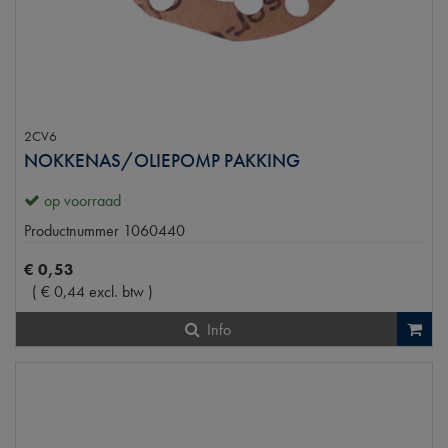
2CV6
NOKKENAS/OLIEPOMP PAKKING
op voorraad
Productnummer
1060440
€
0
,
53
(
€
0
,
44
excl. btw
)
Info