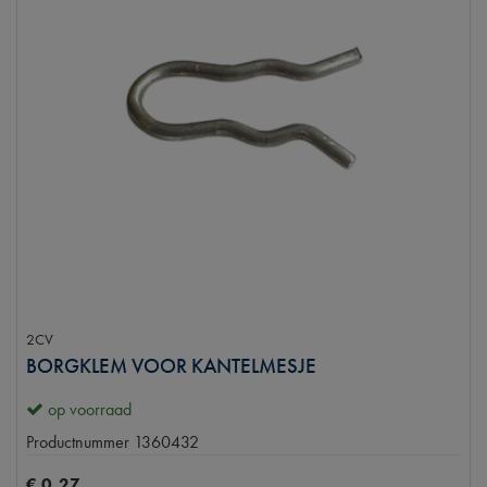
2CV
BORGKLEM VOOR KANTELMESJE
op voorraad
Productnummer
1360432
€
0
,
27