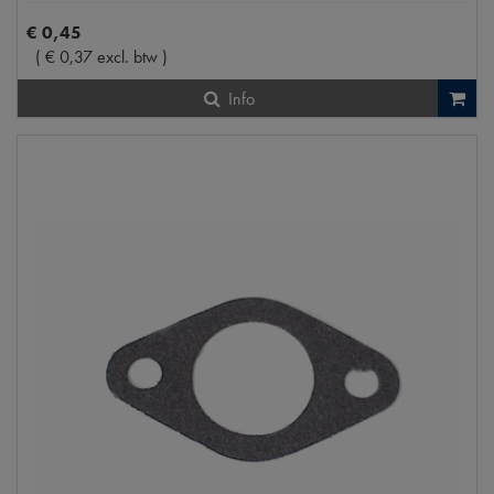
€
0
,
45
(
€
0
,
37
excl. btw
)
Info