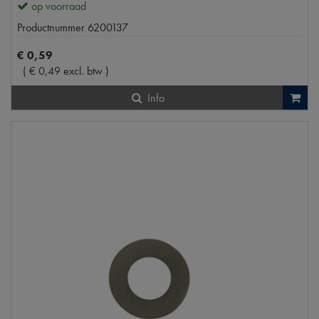
op voorraad
Productnummer
6200137
€
0
,
59
(
€
0
,
49
excl. btw
)
Info