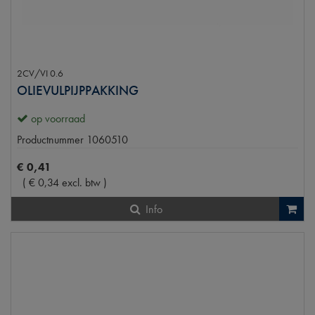
2CV/VI 0.6
OLIEVULPIJPPAKKING
op voorraad
Productnummer
1060510
€
0
,
41
(
€
0
,
34
excl. btw
)
Info