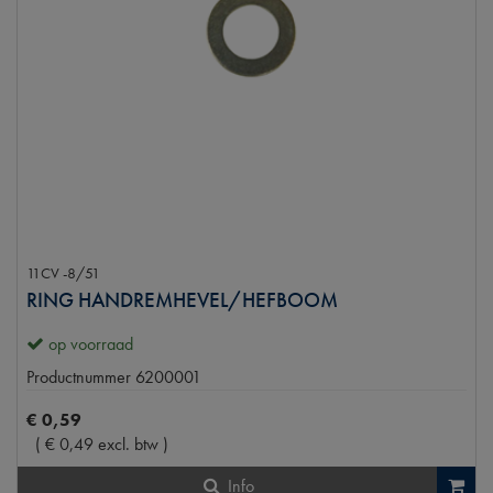
11CV -8/51
RING HANDREMHEVEL/HEFBOOM
op voorraad
Productnummer
6200001
€
0
,
59
(
€
0
,
49
excl. btw
)
Info