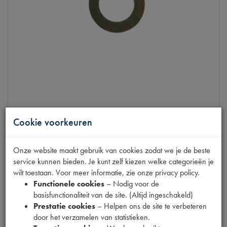
11CV 51-
RING HANDREMHEVEL/HEFFBOOM
Cookie voorkeuren
op voorraad
Onze website maakt gebruik van cookies zodat we je de beste
Productnummer
6200005
service kunnen bieden. Je kunt zelf kiezen welke categorieën je
wilt toestaan. Voor meer informatie, zie onze privacy policy.
€
0
,
59
Functionele cookies
– Nodig voor de
(
€
0
,
49
excl. btw
)
basisfunctionaliteit van de site. (Altijd ingeschakeld)
Prestatie cookies
– Helpen ons de site te verbeteren
Info
door het verzamelen van statistieken.