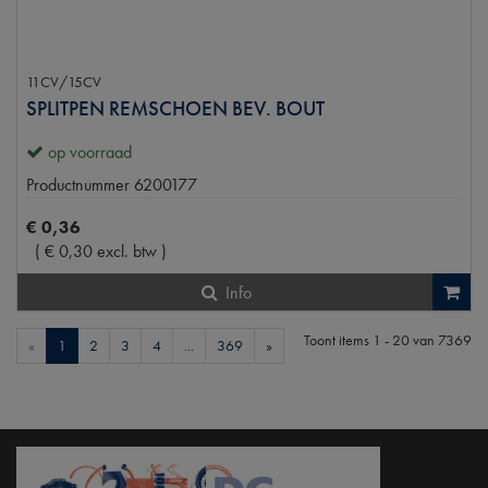
11CV/15CV
SPLITPEN REMSCHOEN BEV. BOUT
op voorraad
Productnummer
6200177
€
0
,
36
(
€
0
,
30
excl. btw
)
Info
Toont items
1 - 20
van
7369
«
1
2
3
4
...
369
»