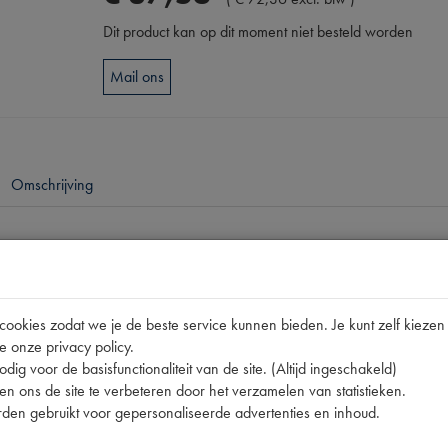
Dit product kan op dit moment niet besteld worden
Mail ons
Omschrijving
pen
2CV
okies zodat we je de beste service kunnen bieden. Je kunt zelf kiezen 
BNL5310034
e onze privacy policy.
5600KH
dig voor de basisfunctionaliteit van de site. (Altijd ingeschakeld)
n ons de site te verbeteren door het verzamelen van statistieken.
5600KH | BNL5310008 | BNL5310034 | DC03 | DP03 | 
den gebruikt voor gepersonaliseerde advertenties en inhoud.