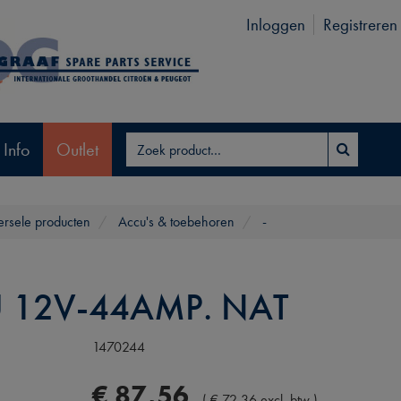
Inloggen
Registreren
 Info
Outlet
ersele producten
Accu's & toebehoren
-
 12V-44AMP. NAT
1470244
€
87
,
56
(
€
72
,
36
excl. btw
)