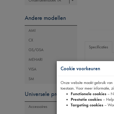
Onderdelenboek TA
Andere modellen
AMI
CX
Specificaties
GS/GSA
MEHARI
Eigenschap
Cookie voorkeuren
VISA
Model Citroën
SM
Onze website maakt gebruik van co
OE Citroën
toestaan. Voor meer informatie, zi
OE Peugeot
Universele producten
Functionele cookies
– No
Prestatie cookies
– Helpe
Codes
Targeting cookies
– Wor
Accessoires