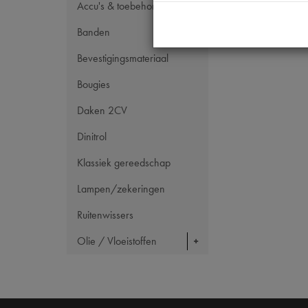
Accu's & toebehoren
Banden
Bevestigingsmateriaal
Bougies
Daken 2CV
Dinitrol
Klassiek gereedschap
Lampen/zekeringen
Ruitenwissers
Olie / Vloeistoffen