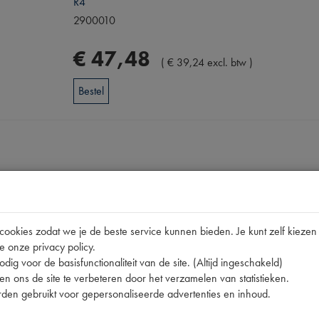
R4
2900010
€
47
,
48
(
€
39
,
24
excl. btw
)
Bestel
Omschrijving
okies zodat we je de beste service kunnen bieden. Je kunt zelf kiezen 
e onze privacy policy.
dig voor de basisfunctionaliteit van de site. (Altijd ingeschakeld)
pen
n ons de site te verbeteren door het verzamelen van statistieken.
[PW 4] Ø195MM
den gebruikt voor gepersonaliseerde advertenties en inhoud.
R4