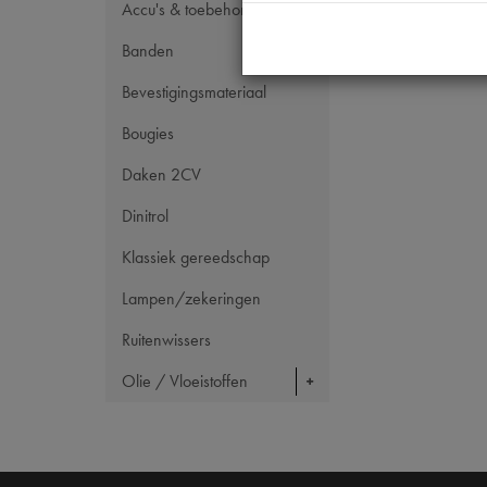
Accu's & toebehoren
Banden
Bevestigingsmateriaal
Bougies
Daken 2CV
Dinitrol
Klassiek gereedschap
Lampen/zekeringen
Ruitenwissers
Olie / Vloeistoffen