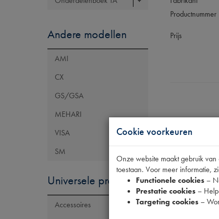
Onderdelenboek TA
Fabrikant
Productnummer
Andere modellen
Prijs
AMI
CX
GS/GSA
MEHARI
Cookie voorkeuren
VISA
Specificaties
SM
Onze website maakt gebruik van co
toestaan. Voor meer informatie, zi
Universele producten
Functionele cookies
– No
Eigenschap
Prestatie cookies
– Helpe
Maten
Targeting cookies
– Wor
Accessoires
Model Renault