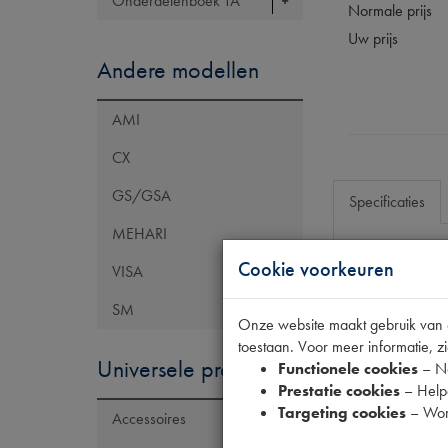
Onderdelenboek TA
Normale prijs
Uw prijs
Andere modellen
AMI
CX
GS/GSA
Specificaties
MEHARI
Cookie voorkeuren
VISA
Eigenschap
SM
Maten
Onze website maakt gebruik van co
toestaan. Voor meer informatie, zi
Universele producten
Functionele cookies
– No
Prestatie cookies
– Helpe
Targeting cookies
– Wor
Accessoires