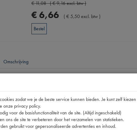
€
11
,
08
(
€
9
,
16
excl. btw
)
€
6
,
66
(
€
5
,
50
excl. btw
)
Bestel
Omschrijving
pen
250ML
okies zodat we je de beste service kunnen bieden. Je kunt zelf kiezen 
e onze privacy policy.
dig voor de basisfunctionaliteit van de site. (Altijd ingeschakeld)
n ons de site te verbeteren door het verzamelen van statistieken.
den gebruikt voor gepersonaliseerde advertenties en inhoud.