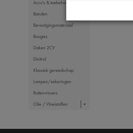
Accu's & toebehoren
Banden
Bevestigingsmateriaal
Bougies
Daken 2CV
Dinitrol
Klassiek gereedschap
Lampen/zekeringen
Ruitenwissers
Olie / Vloeistoffen