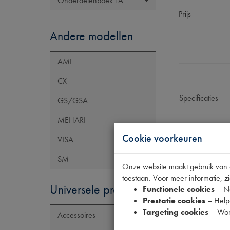
Onderdelenboek TA
Prijs
Andere modellen
AMI
CX
Specificaties
GS/GSA
MEHARI
Cookie voorkeuren
Eigenschap
VISA
Model Citroën
SM
Onze website maakt gebruik van co
Maten
toestaan. Voor meer informatie, zi
Universele producten
Tecdoc brand
Functionele cookies
– No
Prestatie cookies
– Helpe
Targeting cookies
– Wor
Accessoires