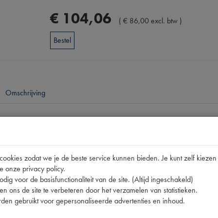
€
104
,
06
(
€
86
,
00
excl. btw
)
Bestel
Omschrijving
pen
okies zodat we je de beste service kunnen bieden. Je kunt zelf kiezen 
e onze privacy policy.
nummer
dig voor de basisfunctionaliteit van de site. (Altijd ingeschakeld)
n ons de site te verbeteren door het verzamelen van statistieken.
den gebruikt voor gepersonaliseerde advertenties en inhoud.