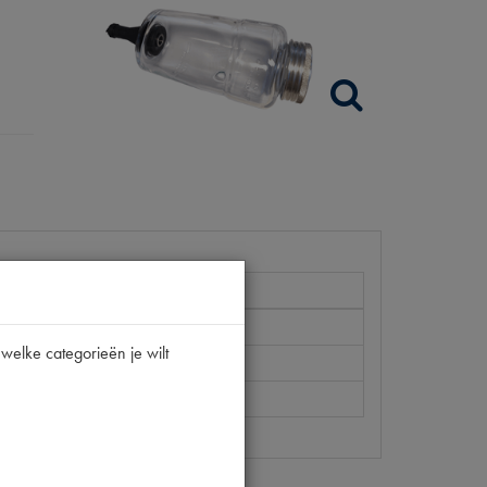
11CV/15CV
welke categorieën je wilt
[PW 1]
0