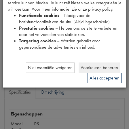
service kunnen bieden. Je kunt zelf kiezen welke categorieën je
Productnummer
wilt toestaan. Voor meer informatie, zie onze privacy policy.
1300056
Functionele cookies
– Nodig voor de
EAN code
basisfunctionaliteit van de site. (Altijd ingeschakeld)
5412096033636
Prestatie cookies
– Helpen ons de site te verbeteren
door het verzamelen van statistieken.
Prijs
Targeting cookies
– Worden gebruikt voor
€
16
,
77
gepersonaliseerde advertenties en inhoud.
(
€
13
,
86
excl. btw
)
Bestel
Niet-essentiële weigeren
Voorkeuren beheren
Alles accepteren
Specificaties
Omschrijving
Eigenschappen
Model
DS