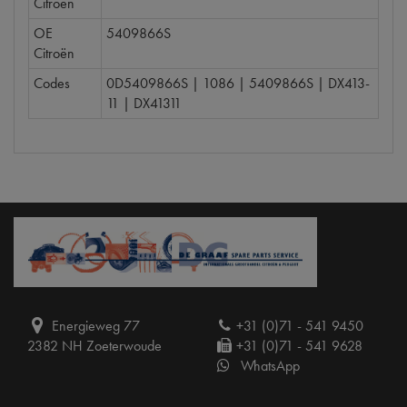
Citroën
OE
5409866S
Citroën
Codes
0D5409866S | 1086 | 5409866S | DX413-
11 | DX41311
Energieweg 77
+31 (0)71 - 541 9450
2382 NH Zoeterwoude
+31 (0)71 - 541 9628
WhatsApp