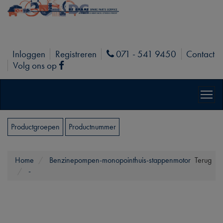
Inloggen
Registreren
071 - 541 9450
Contact
Phone
Volg ons op
Facebook
Productgroepen
Productnummer
Home
Benzinepompen-monopointhuis-stappenmotor
Terug
-