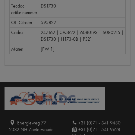
Tecdoc
DS1730
artikelnummer
OE Citroën
595822
Codes
247162 | 595822 | 6080193 | 6080215 |
DS1730 | H173-0B | P321
Maten
[PW 1]
Energieweg 77
+31 (0)71 - 541 9450
2382 NH Zoeterwoude
+31 (0)71 - 541 9628