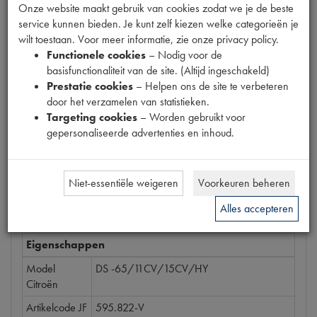
Onze website maakt gebruik van cookies zodat we je de beste
Productnummer
service kunnen bieden. Je kunt zelf kiezen welke categorieën je
1080069
wilt toestaan. Voor meer informatie, zie onze privacy policy.
Functionele cookies
– Nodig voor de
Prijs
basisfunctionaliteit van de site. (Altijd ingeschakeld)
€
52
,
53
Prestatie cookies
– Helpen ons de site te verbeteren
(
€
43
,
41
excl. btw
)
door het verzamelen van statistieken.
Bestel
Targeting cookies
– Worden gebruikt voor
gepersonaliseerde advertenties en inhoud.
Niet-essentiële weigeren
Voorkeuren beheren
Specificaties
Omschrijving
Alles accepteren
Eigenschappen
Model
DS -65/11CV/15CV/HY
Citroën
Artikelcode JF
595.822-V