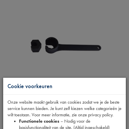
Cookie voorkeuren
Onze website maakt gebruik van cookies zodat we je de beste
TREKSTANGSLEUTEL
service kunnen bieden. Je kunt zelf kiezen welke categorieën je
wilt toestaan. Voor meer informatie, zie onze privacy policy.
Functionele cookies
– Nodig voor de
Productnummer
basisfunctionaliteit van de site. (Altijd ingeschakeld)
1868031