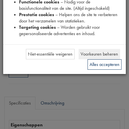
Functionele cookies
– Nodig voor de
Fabrikant
basisfunctionaliteit van de site. (Altijd ingeschakeld)
MPM
Prestatie cookies
– Helpen ons de site te verbeteren
Productnummer
door het verzamelen van statistieken.
1911192
Targeting cookies
– Worden gebruikt voor
gepersonaliseerde advertenties en inhoud.
Prijs
€
62
,
38
(
€
51
,
55
excl. btw
)
Niet-essentiële weigeren
Voorkeuren beheren
Dit product kan op dit moment niet besteld worden
Alles accepteren
Mail ons
Specificaties
Omschrijving
Eigenschappen