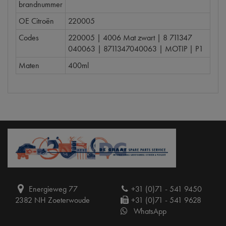
brandnummer
OE Citroën
220005
Codes
220005 | 4006 Mat zwart | 8 711347
040063 | 8711347040063 | MOTIP | P1
Maten
400ml
Energieweg 77
+31 (0)71 - 541 9450
2382 NH Zoeterwoude
+31 (0)71 - 541 9628
WhatsApp