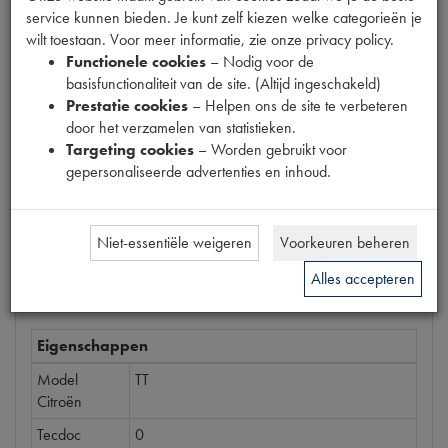
service kunnen bieden. Je kunt zelf kiezen welke categorieën je
Productnummer
wilt toestaan. Voor meer informatie, zie onze privacy policy.
6910049
Functionele cookies
– Nodig voor de
basisfunctionaliteit van de site. (Altijd ingeschakeld)
Prijs
Prestatie cookies
– Helpen ons de site te verbeteren
€
9
,
55
(
€
7
,
89
excl. btw
)
door het verzamelen van statistieken.
Targeting cookies
– Worden gebruikt voor
Bestel
gepersonaliseerde advertenties en inhoud.
Niet-essentiële weigeren
Voorkeuren beheren
Specificaties
Omschrijving
Alles accepteren
Eigenschappen
Model
TT
Citroën
Tecdoc
0