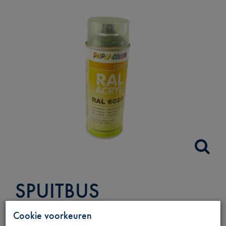
SPUITBUS
MOTOR/VERS.SBAK
Cookie voorkeuren