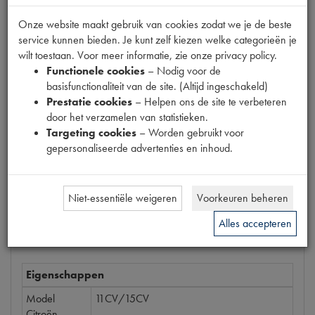
GROEN
Onze website maakt gebruik van cookies zodat we je de beste
service kunnen bieden. Je kunt zelf kiezen welke categorieën je
Productnummer
wilt toestaan. Voor meer informatie, zie onze privacy policy.
6910039
Functionele cookies
– Nodig voor de
basisfunctionaliteit van de site. (Altijd ingeschakeld)
Prijs
Prestatie cookies
– Helpen ons de site te verbeteren
€
19
,
90
door het verzamelen van statistieken.
(
€
16
,
45
excl. btw
)
Targeting cookies
– Worden gebruikt voor
Bestel
gepersonaliseerde advertenties en inhoud.
Niet-essentiële weigeren
Voorkeuren beheren
Specificaties
Omschrijving
Alles accepteren
Eigenschappen
Model
11CV/15CV
Citroën