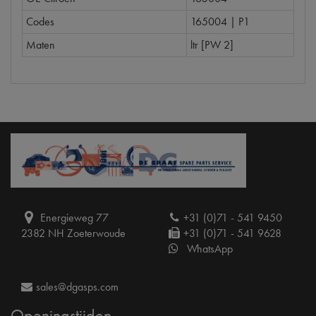
Codes
165004 | P1
Maten
ltr [PW 2]
Energieweg 77
+31 (0)71 - 541 9450
2382 NH Zoeterwoude
+31 (0)71 - 541 9628
WhatsApp
sales@dgasps.com
Openingstijden