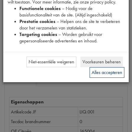
wilt toestaan. Voor meer informatie, zie onze privacy policy.
Productnummer
Functionele cookies
– Nodig voor de
6910003
basisfunctionaliteit van de site. (Altijd ingeschakeld)
Prestatie cookies
– Helpen ons de site te verbeteren
Prijs
door het verzamelen van statistieken.
€
61
,
63
Targeting cookies
– Worden gebruikt voor
(
€
50
,
93
excl. btw
)
gepersonaliseerde advertenties en inhoud.
Bestel
Niet-essentiële weigeren
Voorkeuren beheren
Alles accepteren
Specificaties
Omschrijving
Eigenschappen
Artikelcode JF
LIQ.001
Tecdoc brandnummer
0
OE Citroën
165004