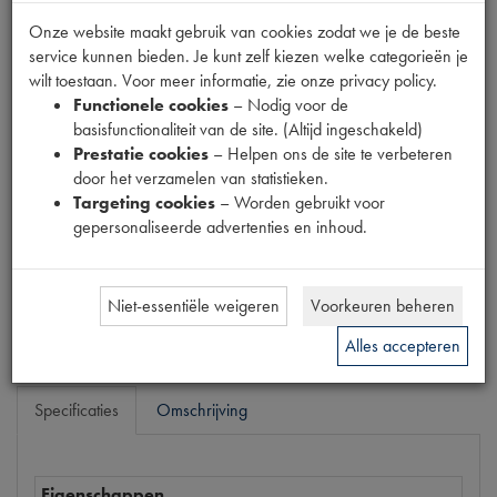
Fabrikant
Onze website maakt gebruik van cookies zodat we je de beste
OUTLET
service kunnen bieden. Je kunt zelf kiezen welke categorieën je
Productnummer
wilt toestaan. Voor meer informatie, zie onze privacy policy.
6860145
Functionele cookies
– Nodig voor de
basisfunctionaliteit van de site. (Altijd ingeschakeld)
Normale prijs
Prestatie cookies
– Helpen ons de site te verbeteren
€
42
,
02
(
€
34
,
73
excl. btw
)
door het verzamelen van statistieken.
Targeting cookies
– Worden gebruikt voor
Uw prijs
gepersonaliseerde advertenties en inhoud.
€
25
,
22
(
€
20
,
84
excl. btw
)
Bestel
Niet-essentiële weigeren
Voorkeuren beheren
Alles accepteren
Specificaties
Omschrijving
Eigenschappen