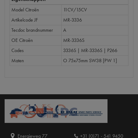
Model Citroën
11CV/15CV
Artikelcode JF
MR-3336
Tecdoc brandnummer
A
OE Citroën
MR-3336S
Codes
3336S | MR-3336S | P266
Maten
O 75x75mm SW38 [PW 1]
Energieweg 77
+31 (0)71 - 541 9450