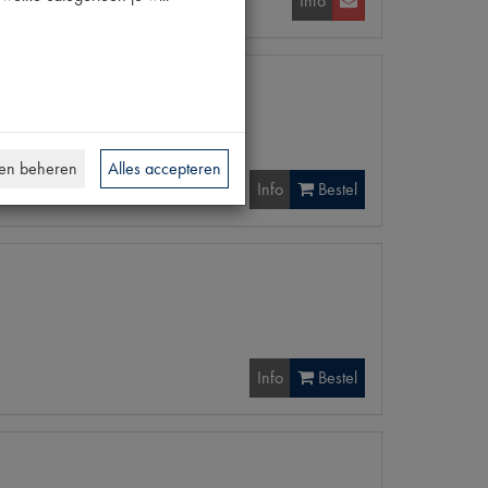
Info
en beheren
Alles accepteren
Info
Bestel
Info
Bestel