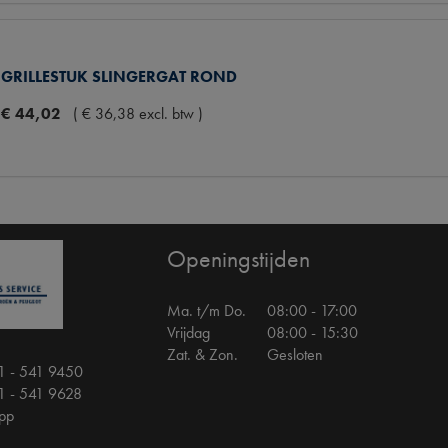
GRILLESTUK SLINGERGAT ROND
€
44
,
02
(
€
36
,
38
excl. btw
)
Openingstijden
Ma. t/m Do.
08:00 - 17:00
Vrijdag
08:00 - 15:30
Zat. & Zon.
Gesloten
1 - 541 9450
1 - 541 9628
pp