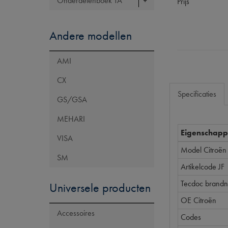
Onderdelenboek TA
Prijs
Andere modellen
AMI
CX
Specificaties
GS/GSA
MEHARI
Eigenschap
VISA
Model Citroën
SM
Artikelcode JF
Tecdoc brand
Universele producten
OE Citroën
Accessoires
Codes