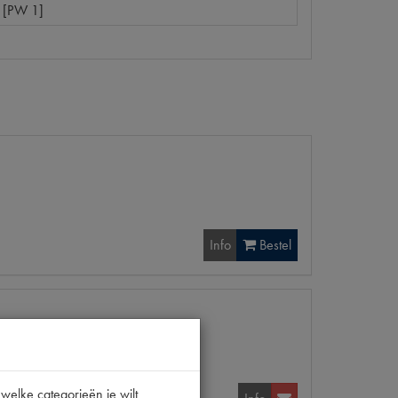
 [PW 1]
Info
Bestel
welke categorieën je wilt