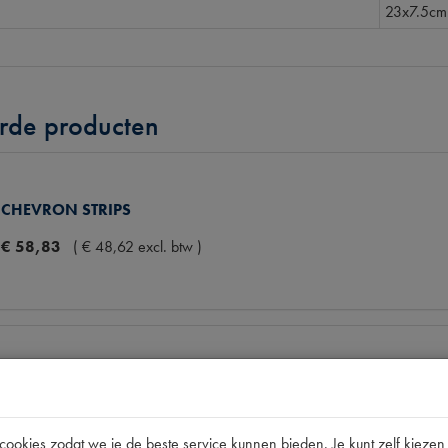
23x7.5cm
rde producten
CHEVRON STRIPS
€
58
,
83
(
€
48
,
62
excl. btw
)
CHEVRON STRIPS
€
117
,
20
(
€
96
,
86
excl. btw
)
okies zodat we je de beste service kunnen bieden. Je kunt zelf kiezen 