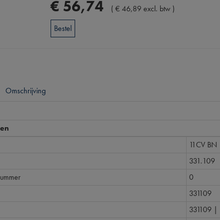
€
56
,
74
(
€
46
,
89
excl. btw
)
Bestel
Omschrijving
pen
11CV BN
331.109
nummer
0
331109
331109 |