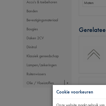
Accu's & toebehoren
Maten
Banden
Bevestigingsmateriaal
Gerelatee
Bougies
Daken 2CV
Dinitrol
Klassiek gereedschap
Lampen/zekeringen
Ruitenwissers
Olie / Vloeistoffen
Cookie voorkeuren
Onze website maakt gebruik van co