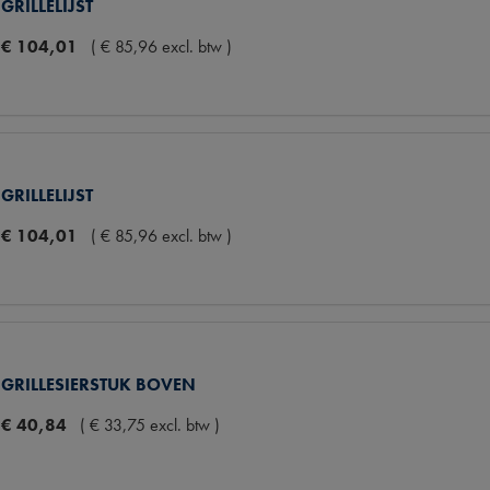
GRILLELIJST
€
104
,
01
(
€
85
,
96
excl. btw
)
GRILLELIJST
€
104
,
01
(
€
85
,
96
excl. btw
)
GRILLESIERSTUK BOVEN
€
40
,
84
(
€
33
,
75
excl. btw
)