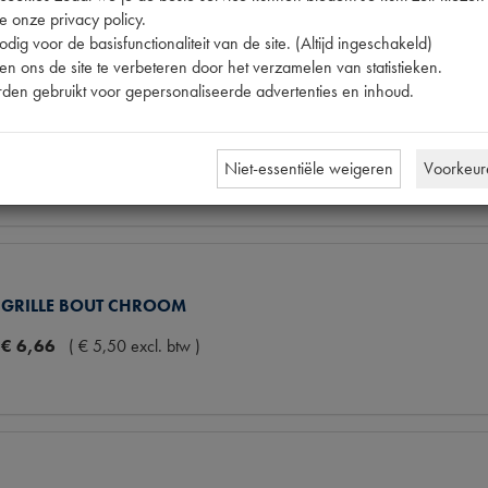
e onze privacy policy.
dig voor de basisfunctionaliteit van de site. (Altijd ingeschakeld)
n ons de site te verbeteren door het verzamelen van statistieken.
den gebruikt voor gepersonaliseerde advertenties en inhoud.
FIBER RING GRILLE BOUT RVS
€
0
,
36
(
€
0
,
30
excl. btw
)
Niet-essentiële weigeren
Voorkeur
GRILLE BOUT CHROOM
€
6
,
66
(
€
5
,
50
excl. btw
)