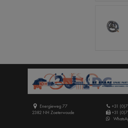
Energieweg 77
+31 (0)7
2382 NH Zoeterwoude
+31 (0)7
WhatsA