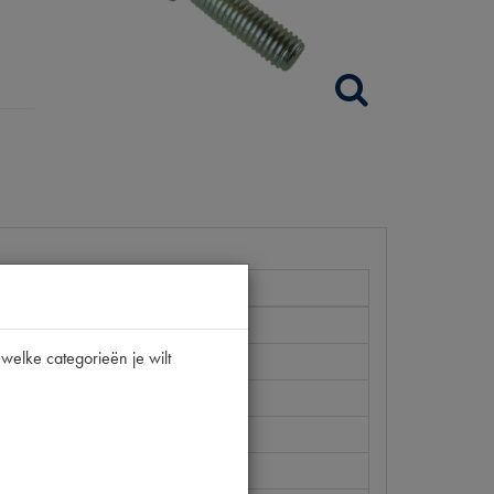
welke categorieën je wilt
9-S30
0
 | P403