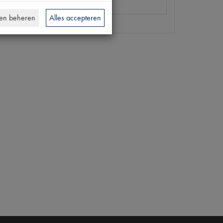
[PW 4]
en beheren
Alles accepteren