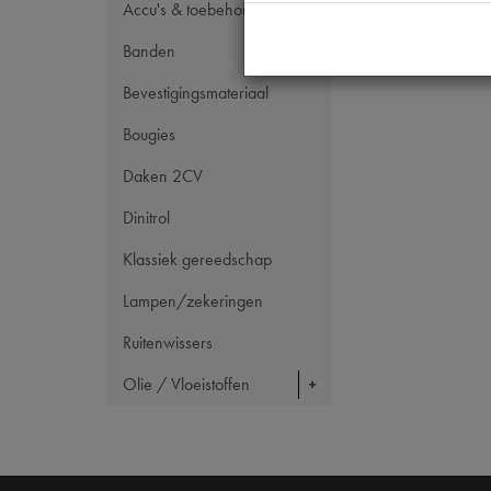
Accu's & toebehoren
Maten
Banden
Bevestigingsmateriaal
Bougies
Daken 2CV
Dinitrol
Klassiek gereedschap
Lampen/zekeringen
Ruitenwissers
Olie / Vloeistoffen