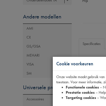
Onderdelenboek TA
Prijs
Andere modellen
AMI
CX
Specificaties
GS/GSA
MEHARI
Eigenschap
Cookie voorkeuren
VISA
Model Citroën
SM
Onze website maakt gebruik van co
Artikelcode JF
toestaan. Voor meer informatie, zi
Tecdoc brand
Universele producten
Functionele cookies
– No
Prestatie cookies
– Helpe
OE Citroën
Targeting cookies
– Wor
Accessoires
Codes