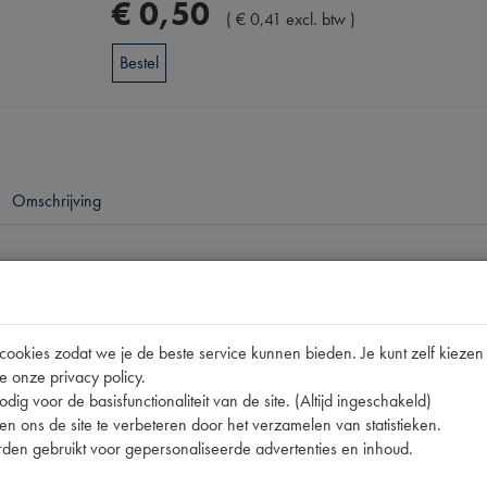
€
0
,
50
(
€
0
,
41
excl. btw
)
Bestel
Omschrijving
pen
11CV
okies zodat we je de beste service kunnen bieden. Je kunt zelf kiezen 
000.75
e onze privacy policy.
nummer
0
dig voor de basisfunctionaliteit van de site. (Altijd ingeschakeld)
n ons de site te verbeteren door het verzamelen van statistieken.
759-S3
den gebruikt voor gepersonaliseerde advertenties en inhoud.
759-S30