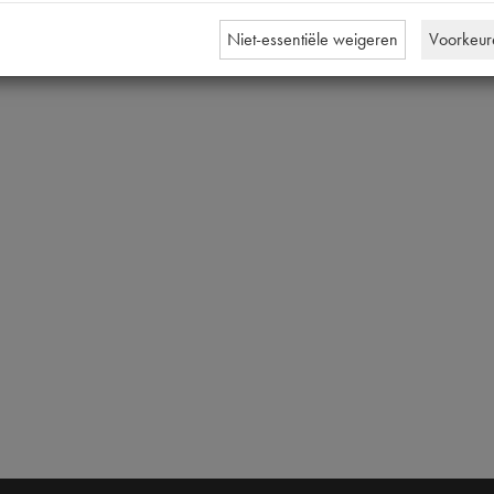
M8x30 
Niet-essentiële weigeren
Voorkeur