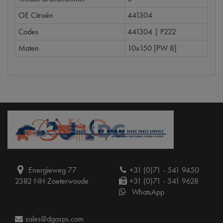
OE Citroën
441304
Codes
441304 | P222
Maten
10x150 [PW 8]
Energieweg 77
+31 (0)71 - 541 9450
2382 NH Zoeterwoude
+31 (0)71 - 541 9628
WhatsApp
sales@dgasps.com