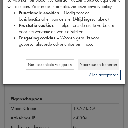
service kunnen bieden. Je kunt zelf kiezen welke categorieën je
Productnummer
wilt toestaan. Voor meer informatie, zie onze privacy policy.
6340009
Functionele cookies
– Nodig voor de
basisfunctionaliteit van de site. (Altijd ingeschakeld)
Prijs
Prestatie cookies
– Helpen ons de site te verbeteren
€
2
,
38
door het verzamelen van statistieken.
(
€
1
,
97
excl. btw
)
Targeting cookies
– Worden gebruikt voor
gepersonaliseerde advertenties en inhoud.
Bestel
Niet-essentiële weigeren
Voorkeuren beheren
Alles accepteren
Specificaties
Omschrijving
Eigenschappen
Model Citroën
11CV/15CV
Artikelcode JF
441304
Tecdoc brandnummer
0