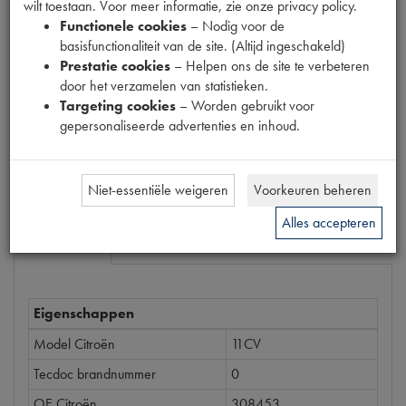
wilt toestaan. Voor meer informatie, zie onze privacy policy.
Productnummer
Functionele cookies
– Nodig voor de
6300019
basisfunctionaliteit van de site. (Altijd ingeschakeld)
Prestatie cookies
– Helpen ons de site te verbeteren
Prijs
door het verzamelen van statistieken.
€
7
,
55
Targeting cookies
– Worden gebruikt voor
(
€
6
,
24
excl. btw
)
gepersonaliseerde advertenties en inhoud.
Bestel
Niet-essentiële weigeren
Voorkeuren beheren
Alles accepteren
Specificaties
Omschrijving
Eigenschappen
Model Citroën
11CV
Tecdoc brandnummer
0
OE Citroën
308453