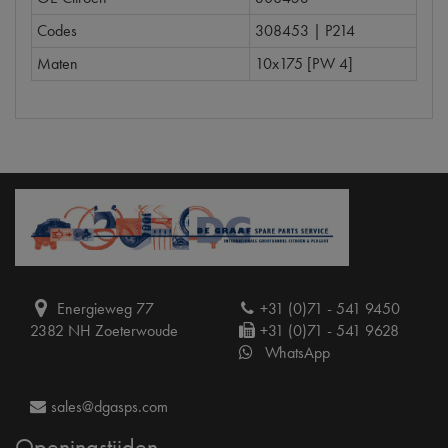
Codes
308453 | P214
Maten
10x175 [PW 4]
Energieweg 77
+31 (0)71 - 541 9450
2382 NH Zoeterwoude
+31 (0)71 - 541 9628
WhatsApp
sales@dgasps.com
Openingstijden