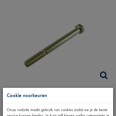
BOUT BEV. HRC
Cookie voorkeuren
Productnummer
Onze website maakt gebruik van cookies zodat we je de beste
6200219
service kunnen bieden. Je kunt zelf kiezen welke categorieën je