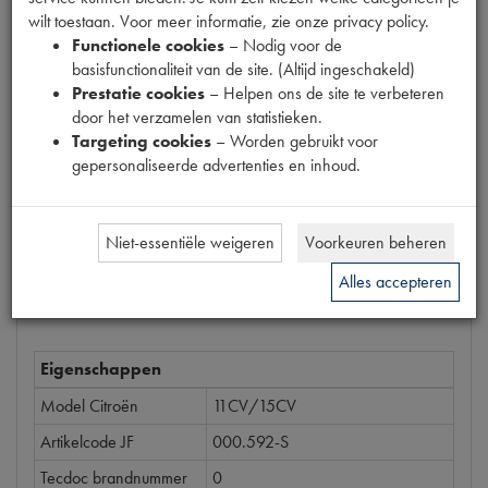
wilt toestaan. Voor meer informatie, zie onze privacy policy.
Prijs
Functionele cookies
– Nodig voor de
basisfunctionaliteit van de site. (Altijd ingeschakeld)
€
0
,
88
(
€
0
,
73
excl. btw
)
Prestatie cookies
– Helpen ons de site te verbeteren
door het verzamelen van statistieken.
Dit product kan op dit moment niet besteld worden
Targeting cookies
– Worden gebruikt voor
gepersonaliseerde advertenties en inhoud.
Mail ons
Niet-essentiële weigeren
Voorkeuren beheren
Alles accepteren
Specificaties
Omschrijving
Eigenschappen
Model Citroën
11CV/15CV
Artikelcode JF
000.592-S
Tecdoc brandnummer
0