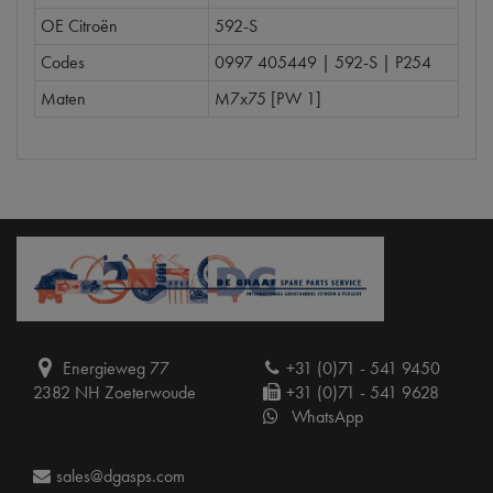
OE Citroën
592-S
Codes
0997 405449 | 592-S | P254
Maten
M7x75 [PW 1]
Energieweg 77
+31 (0)71 - 541 9450
2382 NH Zoeterwoude
+31 (0)71 - 541 9628
WhatsApp
sales@dgasps.com