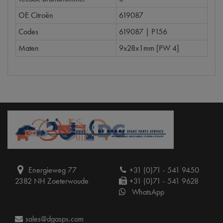
OE Citroën
619087
Codes
619087 | P156
Maten
9x28x1mm [PW 4]
Energieweg 77
+31 (0)71 - 541 9450
2382 NH Zoeterwoude
+31 (0)71 - 541 9628
WhatsApp
sales@dgasps.com