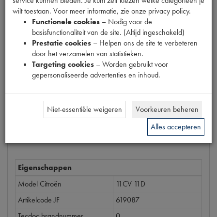
service kunnen bieden. Je kunt zelf kiezen welke categorieën je
Productnummer
wilt toestaan. Voor meer informatie, zie onze privacy policy.
6100023
Functionele cookies
– Nodig voor de
basisfunctionaliteit van de site. (Altijd ingeschakeld)
Prijs
Prestatie cookies
– Helpen ons de site te verbeteren
€
0
,
88
door het verzamelen van statistieken.
(
€
0
,
73
excl. btw
)
Targeting cookies
– Worden gebruikt voor
gepersonaliseerde advertenties en inhoud.
Bestel
Niet-essentiële weigeren
Voorkeuren beheren
Alles accepteren
Specificaties
Omschrijving
Eigenschappen
Model Citroën
11CV 11D
Artikelcode JF
619087
Tecdoc brandnummer
0