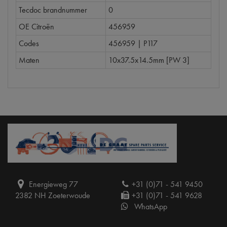
Tecdoc brandnummer
0
OE Citroën
456959
Codes
456959 | P117
Maten
10x37.5x14.5mm [PW 3]
Energieweg 77
+31 (0)71 - 541 9450
2382 NH Zoeterwoude
+31 (0)71 - 541 9628
WhatsApp