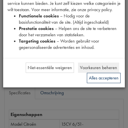
service kunnen bieden. Je kunt zelf kiezen welke categorieën je
Productnummer
wilt toestaan. Voor meer informatie, zie onze privacy policy.
6020587
Functionele cookies
– Nodig voor de
basisfunctionaliteit van de site. (Altijd ingeschakeld)
Normale prijs
Prestatie cookies
– Helpen ons de site te verbeteren
€
8
,
34
(
€
6
,
89
excl. btw
)
door het verzamelen van statistieken.
Uw prijs
Targeting cookies
– Worden gebruikt voor
€
5
,
00
gepersonaliseerde advertenties en inhoud.
(
€
4
,
13
excl. btw
)
Bestel
Niet-essentiële weigeren
Voorkeuren beheren
Alles accepteren
Specificaties
Omschrijving
Eigenschappen
Model Citroën
15CV 6/51-