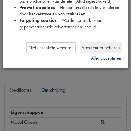
basisfunctionaliteit van de site. (Altijd ingeschakeld)
Productnummer
Prestatie cookies
– Helpen ons de site te verbeteren
1910173
door het verzamelen van statistieken.
Targeting cookies
– Worden gebruikt voor
Prijs
gepersonaliseerde advertenties en inhoud.
€
67
,
81
(
€
56
,
04
excl. btw
)
Dit product kan op dit moment niet besteld worden
Niet-essentiële weigeren
Voorkeuren beheren
Alles accepteren
Mail ons
Specificaties
Omschrijving
Eigenschappen
Model Citroën
5L