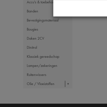
Accu's & toebehoren
Banden
Bevestigingsmateriaal
Bougies
Daken 2CV
Dinitrol
Klassiek gereedschap
Lampen/zekeringen
Ruitenwissers
Olie / Vloeistoffen