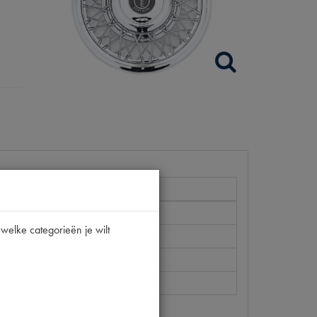
2CV
welke categorieën je wilt
0
A1.9320
[PW 1]