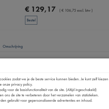
€
129
,
17
(
€
106
,
75
excl. btw
)
Bestel
Omschrijving
pen
okies zodat we je de beste service kunnen bieden. Je kunt zelf kiezen 
nummer
e onze privacy policy.
dig voor de basisfunctionaliteit van de site. (Altijd ingeschakeld)
n ons de site te verbeteren door het verzamelen van statistieken.
den gebruikt voor gepersonaliseerde advertenties en inhoud.