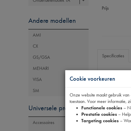
Onderdelenboek TA
Prijs
Andere modellen
AMI
CX
Specificaties
GS/GSA
MEHARI
Cookie voorkeuren
Eigenschap
VISA
Model Citroën
SM
Onze website maakt gebruik van co
Tecdoc brand
toestaan. Voor meer informatie, zi
Universele producten
Codes
Functionele cookies
– No
Prestatie cookies
– Helpe
Maten
Targeting cookies
– Wor
Accessoires