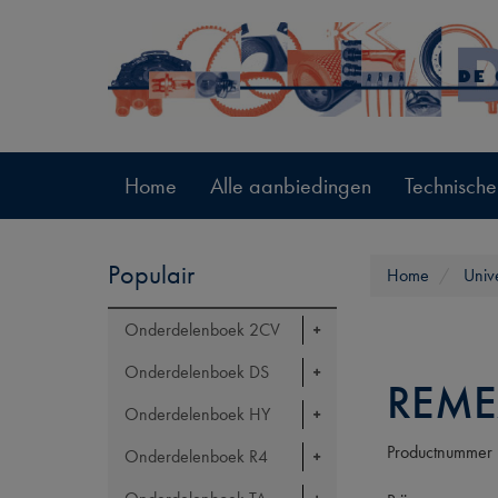
Home
Alle aanbiedingen
Technische
Populair
Home
Univ
Onderdelenboek 2CV
Onderdelenboek DS
REME
Onderdelenboek HY
Productnummer
Onderdelenboek R4