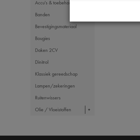
Accu's & toebehoren
Banden
Bevestigingsmateriaal
Bougies
Daken 2CV
Dinitrol
Klassiek gereedschap
Lampen/zekeringen
Ruitenwissers
Olie / Vloeistoffen