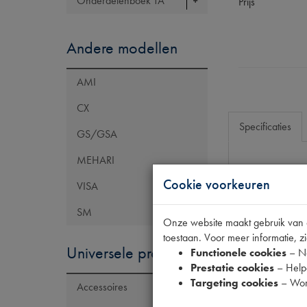
Onderdelenboek TA
Prijs
Andere modellen
AMI
CX
Specificaties
GS/GSA
MEHARI
Eigenschap
Cookie voorkeuren
VISA
Model Citroën
SM
Onze website maakt gebruik van co
Codes
toestaan. Voor meer informatie, zi
Universele producten
Functionele cookies
– No
Prestatie cookies
– Helpe
Targeting cookies
– Wor
Accessoires