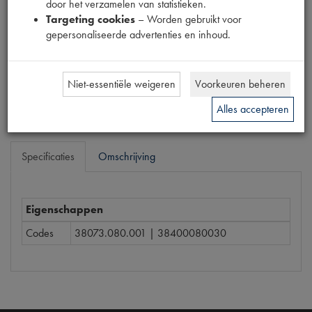
door het verzamelen van statistieken.
Targeting cookies
– Worden gebruikt voor
Prijs
gepersonaliseerde advertenties en inhoud.
€
0
,
24
(
€
0
,
20
excl. btw
)
Bestel
Niet-essentiële weigeren
Voorkeuren beheren
Alles accepteren
Specificaties
Omschrijving
Eigenschappen
Codes
38073.080.001 | 38400080030