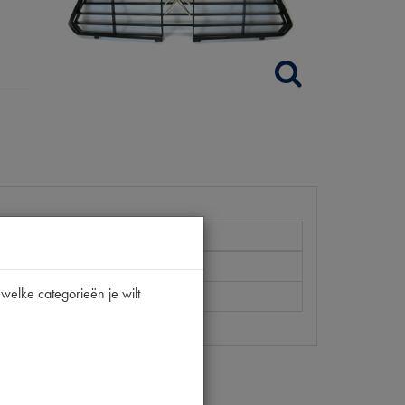
DYANE
welke categorieën je wilt
[PW 1]