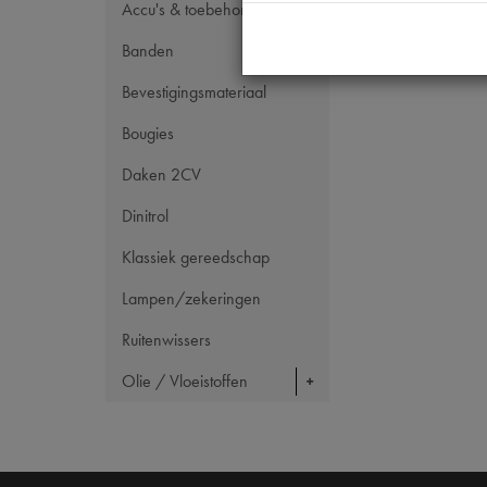
Accu's & toebehoren
Banden
Bevestigingsmateriaal
Bougies
Daken 2CV
Dinitrol
Klassiek gereedschap
Lampen/zekeringen
Ruitenwissers
Olie / Vloeistoffen