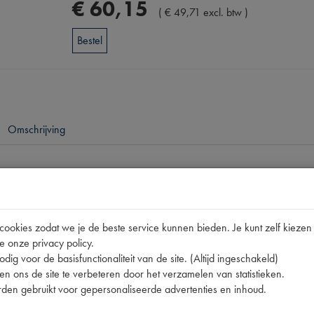
€
60
,
15
(
€
49
,
71
excl. btw
)
Bestel
Omschrijving
pen
okies zodat we je de beste service kunnen bieden. Je kunt zelf kiezen 
e onze privacy policy.
dig voor de basisfunctionaliteit van de site. (Altijd ingeschakeld)
n ons de site te verbeteren door het verzamelen van statistieken.
den gebruikt voor gepersonaliseerde advertenties en inhoud.