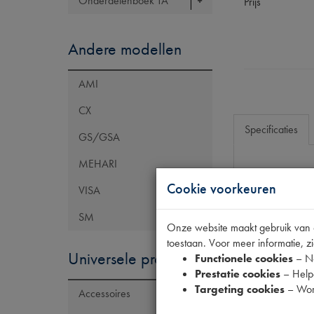
Onderdelenboek TA
Prijs
Andere modellen
AMI
CX
Specificaties
GS/GSA
MEHARI
Eigenschap
Cookie voorkeuren
VISA
Model Citroën
SM
Onze website maakt gebruik van co
Maten
toestaan. Voor meer informatie, zi
Universele producten
Functionele cookies
– No
Prestatie cookies
– Helpe
Targeting cookies
– Wor
Accessoires