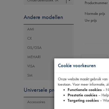
Onderdelenboek TA
Productnummer
Normale prijs
Andere modellen
Uw prijs
AMI
CX
GS/GSA
MEHARI
Specificaties
Cookie voorkeuren
VISA
SM
Eigenschap
Onze website maakt gebruik van co
toestaan. Voor meer informatie, zi
Model Citroën
Universele producten
Functionele cookies
– No
Artikelcode JF
Prestatie cookies
– Helpe
Targeting cookies
– Wor
Accessoires
Tecdoc brand