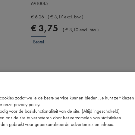
6910015
€
6
,
26
(
€
5
,
17
excl. btw
)
€
3
,
75
(
€
3
,
10
excl. btw
)
Bestel
Omschrijving
pen
okies zodat we je de beste service kunnen bieden. Je kunt zelf kiezen 
e onze privacy policy.
11CV/15C
dig voor de basisfunctionaliteit van de site. (Altijd ingeschakeld)
000.878-S
n ons de site te verbeteren door het verzamelen van statistieken.
den gebruikt voor gepersonaliseerde advertenties en inhoud.
nummer
A