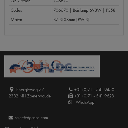
OE Citroën
706670
Codes
706670 | Buislamp 6V3W | P358
Maten
S7 31X8mm [PW 3]
Energieweg 77
+31 (0)71 - 541 9450
2382 NH Zoeterwoude
+31 (0)71 - 541 9628
WhatsApp
sales@dgasps.com