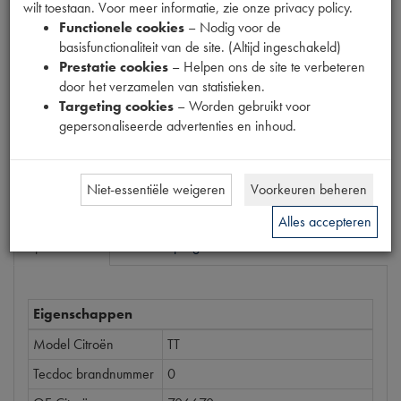
wilt toestaan. Voor meer informatie, zie onze privacy policy.
EAN code
Functionele cookies
– Nodig voor de
5412096224294
basisfunctionaliteit van de site. (Altijd ingeschakeld)
Prestatie cookies
– Helpen ons de site te verbeteren
Prijs
door het verzamelen van statistieken.
€
1
,
73
Targeting cookies
– Worden gebruikt voor
(
€
1
,
43
excl. btw
)
gepersonaliseerde advertenties en inhoud.
Bestel
Niet-essentiële weigeren
Voorkeuren beheren
Alles accepteren
Specificaties
Omschrijving
Eigenschappen
Model Citroën
TT
Tecdoc brandnummer
0