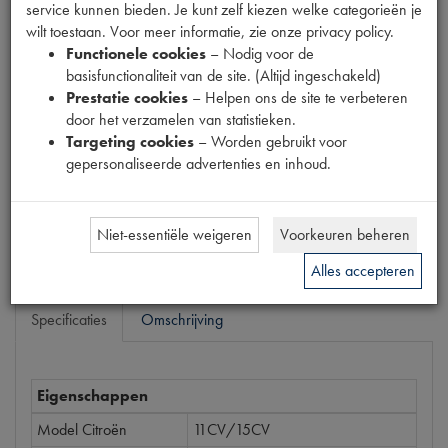
service kunnen bieden. Je kunt zelf kiezen welke categorieën je
Productnummer
wilt toestaan. Voor meer informatie, zie onze privacy policy.
6880117
Functionele cookies
– Nodig voor de
EAN code
basisfunctionaliteit van de site. (Altijd ingeschakeld)
5412096196867
Prestatie cookies
– Helpen ons de site te verbeteren
door het verzamelen van statistieken.
Prijs
Targeting cookies
– Worden gebruikt voor
€
1
,
74
gepersonaliseerde advertenties en inhoud.
(
€
1
,
44
excl. btw
)
Bestel
Niet-essentiële weigeren
Voorkeuren beheren
Alles accepteren
Specificaties
Omschrijving
Eigenschappen
Model Citroën
11CV/15CV