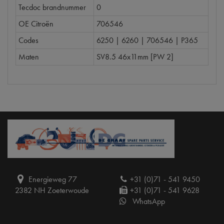
Tecdoc brandnummer
0
OE Citroën
706546
Codes
6250 | 6260 | 706546 | P365
Maten
SV8.5 46x11mm [PW 2]
Energieweg 77
+31 (0)71 - 541 9450
2382 NH Zoeterwoude
+31 (0)71 - 541 9628
WhatsApp