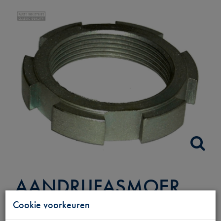
AANDRIJFASMOER
BINNEN R DRAAD
Cookie voorkeuren