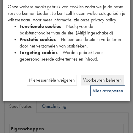
Fabrikant
Onze website maakt gebruik van cookies zodat we je de beste
service kunnen bieden. Je kunt zelf kiezen welke categorieën je
wilt toestaan. Voor meer informatie, zie onze privacy policy.
Productnummer
Functionele cookies
– Nodig voor de
6340055
basisfunctionaliteit van de site. (Altijd ingeschakeld)
Prestatie cookies
– Helpen ons de site te verbeteren
Prijs
door het verzamelen van statistieken.
€
7
,
89
(
€
6
,
52
excl. btw
)
Targeting cookies
– Worden gebruikt voor
gepersonaliseerde advertenties en inhoud.
Dit product kan op dit moment niet besteld worden
Mail ons
Niet-essentiële weigeren
Voorkeuren beheren
Alles accepteren
Specificaties
Omschrijving
Eigenschappen