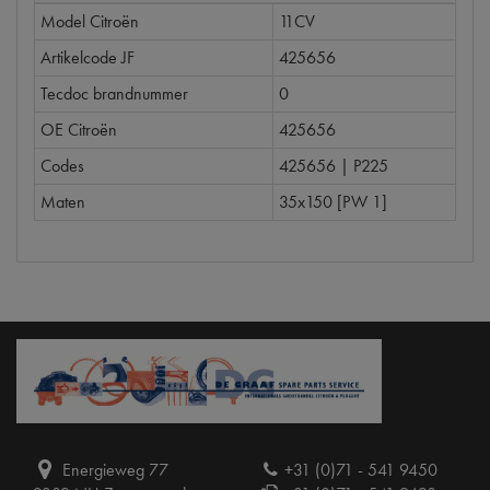
Model Citroën
11CV
Artikelcode JF
425656
Tecdoc brandnummer
0
OE Citroën
425656
Codes
425656 | P225
Maten
35x150 [PW 1]
Energieweg 77
+31 (0)71 - 541 9450