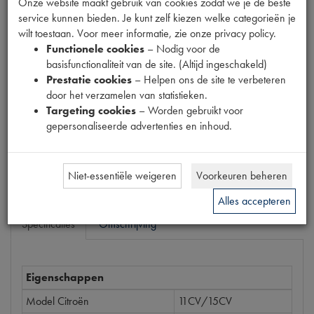
Onze website maakt gebruik van cookies zodat we je de beste
Fabrikant
service kunnen bieden. Je kunt zelf kiezen welke categorieën je
USED REWORKED PART
wilt toestaan. Voor meer informatie, zie onze privacy policy.
Functionele cookies
– Nodig voor de
Productnummer
basisfunctionaliteit van de site. (Altijd ingeschakeld)
6050053
Prestatie cookies
– Helpen ons de site te verbeteren
door het verzamelen van statistieken.
Prijs
Targeting cookies
– Worden gebruikt voor
€
7
,
95
(
€
6
,
57
excl. btw
)
gepersonaliseerde advertenties en inhoud.
Bestel
Niet-essentiële weigeren
Voorkeuren beheren
Alles accepteren
Specificaties
Omschrijving
Eigenschappen
Model Citroën
11CV/15CV