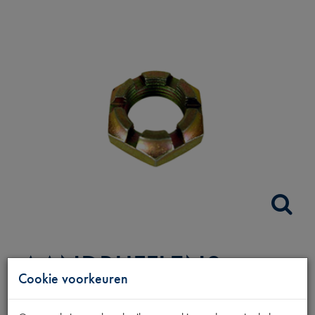
AANDRIJFFLENS
Cookie voorkeuren
MOER M18