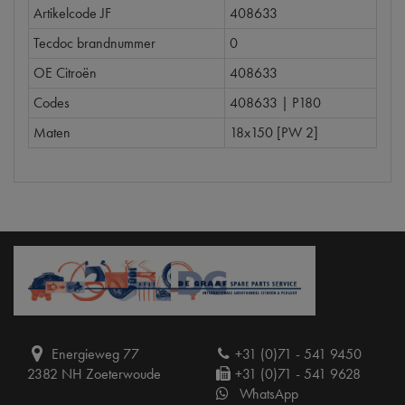
Artikelcode JF
408633
Tecdoc brandnummer
0
OE Citroën
408633
Codes
408633 | P180
Maten
18x150 [PW 2]
Energieweg 77
+31 (0)71 - 541 9450
2382 NH Zoeterwoude
+31 (0)71 - 541 9628
WhatsApp