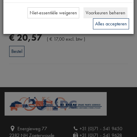
Productnummer
Niet-essentiële weigeren
Voorkeuren beheren
1919236
Alles accepteren
Prijs
€
20
,
57
(
€
17
,
00
excl. btw
)
Bestel
Energieweg 77
+31 (0)71 - 541 9450
2382 NH Zoeterwoude
+31 (0)71 - 541 9628