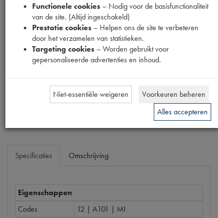
Functionele cookies
– Nodig voor de basisfunctionaliteit
Fabrikant
van de site. (Altijd ingeschakeld)
MPM
Prestatie cookies
– Helpen ons de site te verbeteren
Productnummer
door het verzamelen van statistieken.
1917021
Targeting cookies
– Worden gebruikt voor
gepersonaliseerde advertenties en inhoud.
Prijs
€
7
,
99
(
€
6
,
60
excl. btw
)
Niet-essentiële weigeren
Voorkeuren beheren
Bestel
Alles accepteren
Specificaties
Omschrijving
Eigenschappen
Codes
12 | A101 | MI