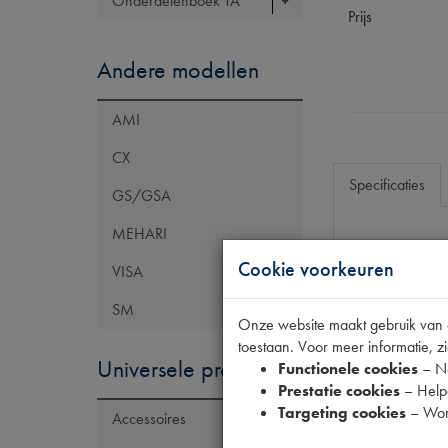
Onderdelenboek TA
Prijs
Andere modellen
AMI
CX
Specificaties
GS/GSA
MEHARI
Eigenschap
Cookie voorkeuren
VISA
OE Citroën
SM
Onze website maakt gebruik van co
Codes
toestaan. Voor meer informatie, zi
Universele producten
Functionele cookies
– No
Prestatie cookies
– Helpe
Targeting cookies
– Wor
Accessoires