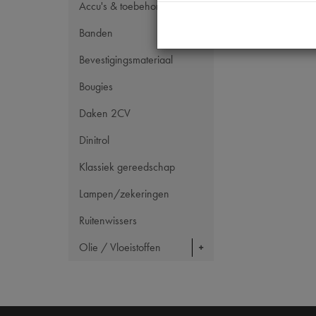
Accu's & toebehoren
Banden
Bevestigingsmateriaal
Bougies
Daken 2CV
Dinitrol
Klassiek gereedschap
Lampen/zekeringen
Ruitenwissers
Olie / Vloeistoffen