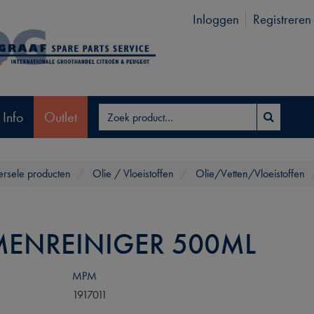
Inloggen
Registreren
 Info
Outlet
ersele producten
Olie / Vloeistoffen
Olie/Vetten/Vloeistoffen
ENREINIGER 500ML
MPM
1917011