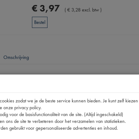
€
3
,
97
(
€
3
,
28
excl. btw
)
Bestel
Omschrijving
pen
220306
okies zodat we je de beste service kunnen bieden. Je kunt zelf kiezen 
12 | 220306 | A100 | P1 | REMMENREINIGER
e onze privacy policy.
dig voor de basisfunctionaliteit van de site. (Altijd ingeschakeld)
n ons de site te verbeteren door het verzamelen van statistieken.
den gebruikt voor gepersonaliseerde advertenties en inhoud.