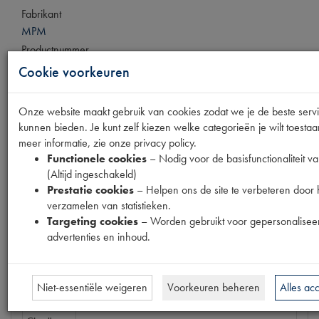
Fabrikant
MPM
Productnummer
1916031
Cookie voorkeuren
Prijs
Onze website maakt gebruik van cookies zodat we je de beste serv
€
1
,
33
(
€
1
,
10
excl. btw
)
kunnen bieden. Je kunt zelf kiezen welke categorieën je wilt toesta
meer informatie, zie onze privacy policy.
Bestel
Functionele cookies
– Nodig voor de basisfunctionaliteit va
(Altijd ingeschakeld)
Prestatie cookies
– Helpen ons de site te verbeteren door 
verzamelen van statistieken.
Targeting cookies
– Worden gebruikt voor gepersonalisee
Specificaties
Omschrijving
advertenties en inhoud.
Eigenschappen
Niet-essentiële weigeren
Voorkeuren beheren
Alles ac
OE
BNL9945984