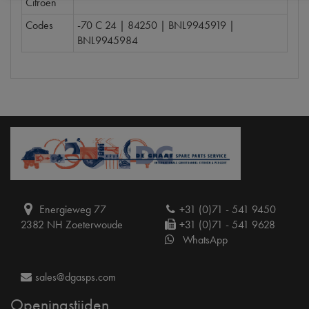
Citroën
Codes
-70 C 24 | 84250 | BNL9945919 |
BNL9945984
Energieweg 77
+31 (0)71 - 541 9450
2382 NH Zoeterwoude
+31 (0)71 - 541 9628
WhatsApp
sales@dgasps.com
Openingstijden