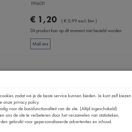
1916011
€
1
,
20
(
€
0
,
99
excl. btw
)
Dit product kan op dit moment niet besteld worden
Mail ons
Omschrijving
okies zodat we je de beste service kunnen bieden. Je kunt zelf kiezen 
pen
e onze privacy policy.
73250 | ZONDER ANTIV 24
dig voor de basisfunctionaliteit van de site. (Altijd ingeschakeld)
n ons de site te verbeteren door het verzamelen van statistieken.
den gebruikt voor gepersonaliseerde advertenties en inhoud.