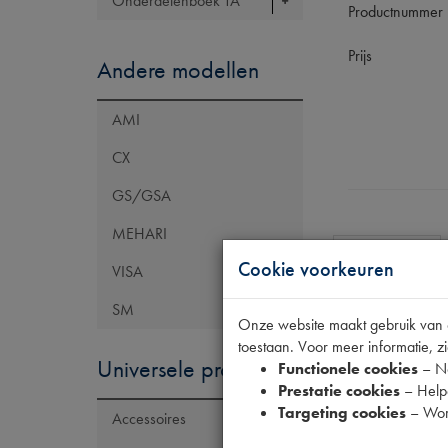
Onderdelenboek TA
Productnummer
Prijs
Andere modellen
AMI
CX
GS/GSA
MEHARI
Specificaties
Cookie voorkeuren
VISA
SM
Onze website maakt gebruik van co
Eigenschap
toestaan. Voor meer informatie, zi
Universele producten
Codes
Functionele cookies
– No
Prestatie cookies
– Helpe
Targeting cookies
– Wor
Accessoires