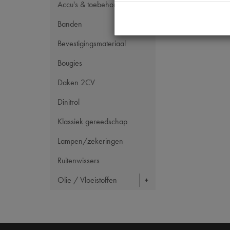
Accu's & toebehoren
Banden
Bevestigingsmateriaal
Bougies
Daken 2CV
Dinitrol
Klassiek gereedschap
Lampen/zekeringen
Ruitenwissers
Olie / Vloeistoffen