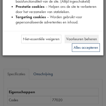
basisfunctionaliteit van de site. (Altijd ingeschakeld)
Productnummer
Prestatie cookies
– Helpen ons de site te verbeteren
1915101
door het verzamelen van statistieken.
Targeting cookies
– Worden gebruikt voor
Prijs
gepersonaliseerde advertenties en inhoud.
€
86
,
55
(
€
71
,
53
excl. btw
)
Dit product kan op dit moment niet besteld worden
Niet-essentiële weigeren
Voorkeuren beheren
Alles accepteren
Mail ons
Specificaties
Omschrijving
Eigenschappen
Codes
77020