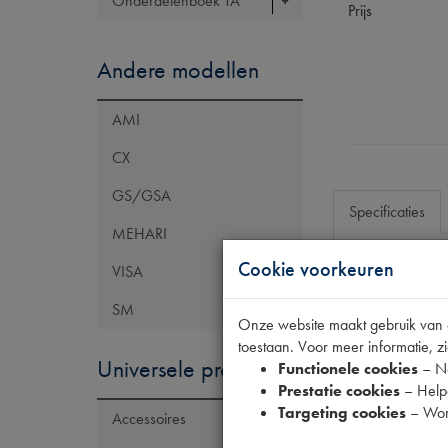
Onderdelenboek TA
Prijs
Andere modellen
AMI
CX
GS/GSA
Specificaties
MEHARI
Cookie voorkeuren
VISA
Eigenschap
SM
Codes
Onze website maakt gebruik van co
toestaan. Voor meer informatie, zi
Universele producten
Functionele cookies
– No
Prestatie cookies
– Helpe
Targeting cookies
– Wor
Accessoires