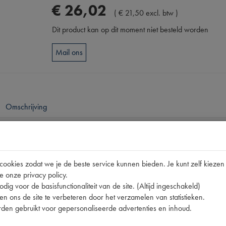
€
26
,
02
(
€
21
,
50
excl. btw
)
Dit product kan op dit moment niet besteld worden
Mail ons
Omschrijving
pen
5301 VALVOLINE | 63001 | BB 004 | KOPERVET 6
okies zodat we je de beste service kunnen bieden. Je kunt zelf kiezen 
e onze privacy policy.
dig voor de basisfunctionaliteit van de site. (Altijd ingeschakeld)
n ons de site te verbeteren door het verzamelen van statistieken.
den gebruikt voor gepersonaliseerde advertenties en inhoud.