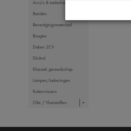
Accu's & toebehoren
Banden
Bevestigingsmateriaal
Bougies
Daken 2CV
Dinitrol
Klassiek gereedschap
Lampen/zekeringen
Ruitenwissers
Olie / Vloeistoffen