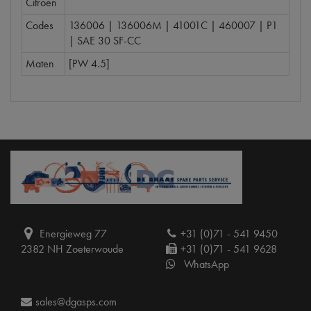
Citroën
Codes
136006 | 136006M | 41001C | 460007 | P1
| SAE 30 SF-CC
Maten
[PW 4.5]
Energieweg 77
+31 (0)71 - 541 9450
2382 NH Zoeterwoude
+31 (0)71 - 541 9628
WhatsApp
sales@dgasps.com