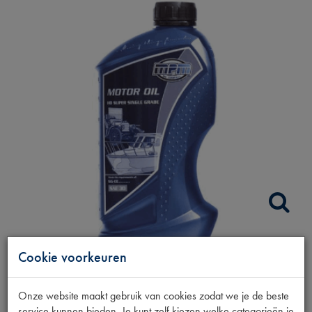
HD SUP SINGLE GR
Cookie voorkeuren
SAE 30 1L
Onze website maakt gebruik van cookies zodat we je de beste
service kunnen bieden. Je kunt zelf kiezen welke categorieën je