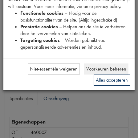
Fabrikant
wilt toestaan. Voor meer informatie, zie onze privacy policy.
Functionele cookies
– Nodig voor de
MPM
basisfunctionaliteit van de site. (Altijd ingeschakeld)
Productnummer
Prestatie cookies
– Helpen ons de site te verbeteren
1913111
door het verzamelen van statistieken.
Targeting cookies
– Worden gebruikt voor
Prijs
gepersonaliseerde advertenties en inhoud.
€
10
,
89
(
€
9
,
00
excl. btw
)
Bestel
Niet-essentiële weigeren
Voorkeuren beheren
Alles accepteren
Specificaties
Omschrijving
Eigenschappen
OE
460007