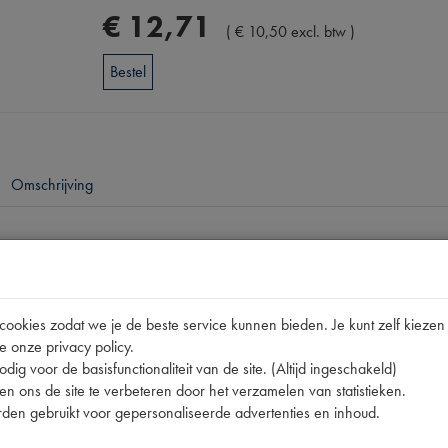
€
12
,
71
(
€
10
,
50
excl. btw
)
Bestel
Omschrijving
pen
997906
okies zodat we je de beste service kunnen bieden. Je kunt zelf kiezen 
165003 | 20001 | 997906 | DOT4 | FMVSS DOT-4 | P1
e onze privacy policy.
[PW 2]
dig voor de basisfunctionaliteit van de site. (Altijd ingeschakeld)
n ons de site te verbeteren door het verzamelen van statistieken.
den gebruikt voor gepersonaliseerde advertenties en inhoud.