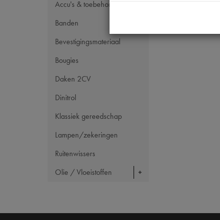
Accu's & toebehoren
Banden
Bevestigingsmateriaal
Bougies
Daken 2CV
Dinitrol
Klassiek gereedschap
Lampen/zekeringen
Ruitenwissers
Olie / Vloeistoffen