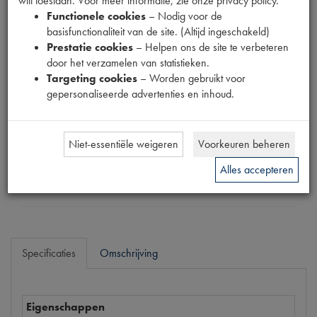
wilt toestaan. Voor meer informatie, zie onze privacy policy.
Fabrikant
Functionele cookies
– Nodig voor de
MPM
basisfunctionaliteit van de site. (Altijd ingeschakeld)
Prestatie cookies
– Helpen ons de site te verbeteren
Productnummer
door het verzamelen van statistieken.
1911095
Targeting cookies
– Worden gebruikt voor
gepersonaliseerde advertenties en inhoud.
Prijs
€
131
,
58
(
€
108
,
74
excl. btw
)
Niet-essentiële weigeren
Voorkeuren beheren
Dit product kan op dit moment niet besteld worden
Alles accepteren
Mail ons
Specificaties
Omschrijving
Eigenschappen