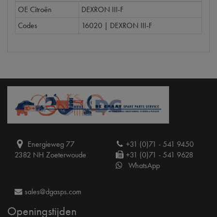
OE Citroën
DEXRON III-F
Codes
16020 | DEXRON III-F
Energieweg 77
+31 (0)71 - 541 9450
2382 NH Zoeterwoude
+31 (0)71 - 541 9628
WhatsApp
sales@dgasps.com
Openingstijden