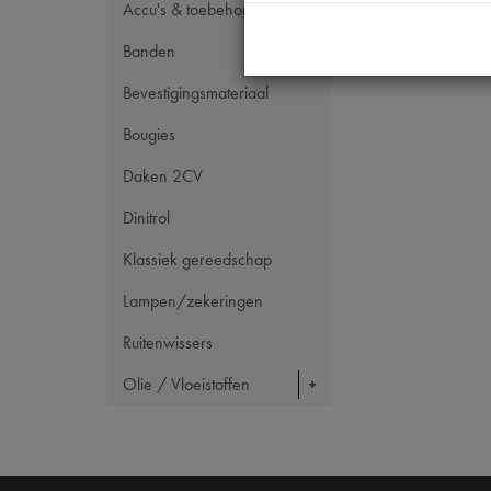
Accu's & toebehoren
Banden
Bevestigingsmateriaal
Bougies
Daken 2CV
Dinitrol
Klassiek gereedschap
Lampen/zekeringen
Ruitenwissers
Olie / Vloeistoffen