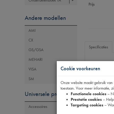
Onderdelenboek TA
Prijs
Andere modellen
AMI
CX
Specificaties
GS/GSA
MEHARI
Eigenschap
Cookie voorkeuren
VISA
OE Citroën
SM
Onze website maakt gebruik van co
Codes
toestaan. Voor meer informatie, zi
Universele producten
Functionele cookies
– No
Prestatie cookies
– Helpe
Targeting cookies
– Wor
Accessoires