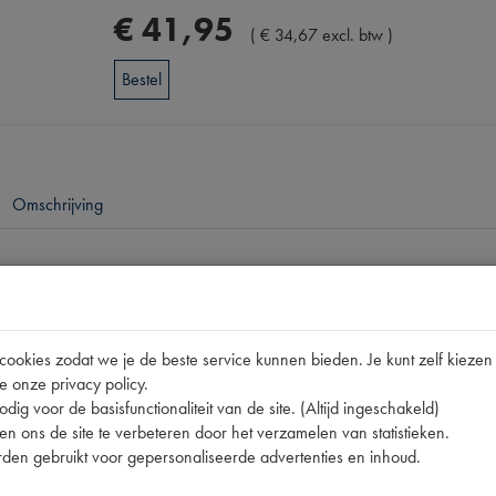
€
41
,
95
(
€
34
,
67
excl. btw
)
Bestel
Omschrijving
pen
DEXRON II-D
okies zodat we je de beste service kunnen bieden. Je kunt zelf kiezen 
15004 | DEXRON II-D
e onze privacy policy.
dig voor de basisfunctionaliteit van de site. (Altijd ingeschakeld)
n ons de site te verbeteren door het verzamelen van statistieken.
den gebruikt voor gepersonaliseerde advertenties en inhoud.