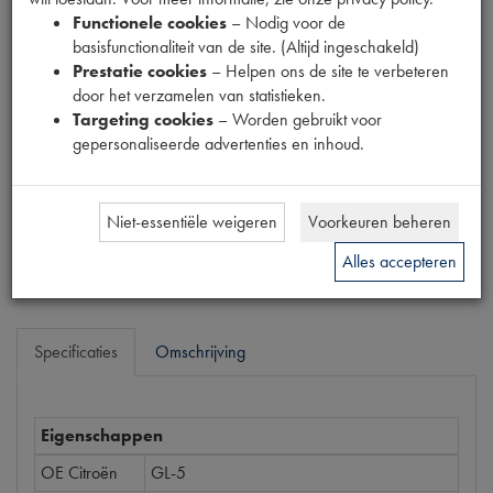
Fabrikant
Functionele cookies
– Nodig voor de
basisfunctionaliteit van de site. (Altijd ingeschakeld)
MPM
Prestatie cookies
– Helpen ons de site te verbeteren
Productnummer
door het verzamelen van statistieken.
1911061
Targeting cookies
– Worden gebruikt voor
gepersonaliseerde advertenties en inhoud.
Prijs
€
15
,
98
(
€
13
,
21
excl. btw
)
Niet-essentiële weigeren
Voorkeuren beheren
Bestel
Alles accepteren
Specificaties
Omschrijving
Eigenschappen
OE Citroën
GL-5