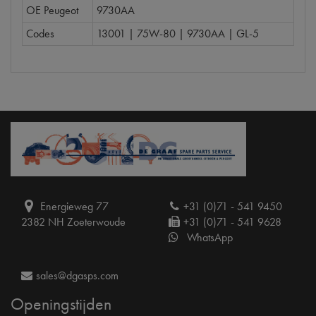
OE Peugeot
9730AA
Codes
13001 | 75W-80 | 9730AA | GL-5
Energieweg 77
+31 (0)71 - 541 9450
2382 NH Zoeterwoude
+31 (0)71 - 541 9628
WhatsApp
sales@dgasps.com
Openingstijden