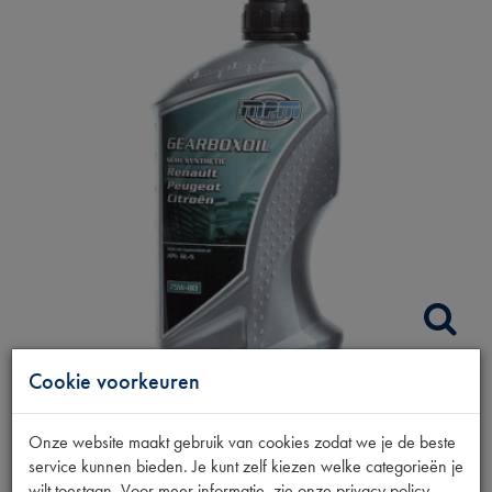
Cookie voorkeuren
TRANSMISSIEOLIE
Onze website maakt gebruik van cookies zodat we je de beste
75W-80 1L PSA
service kunnen bieden. Je kunt zelf kiezen welke categorieën je
wilt toestaan. Voor meer informatie, zie onze privacy policy.